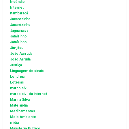
Incêndio
Internet
Itambaracá
Jacarezinho
Jacarézinho
Jaguariaíva
Jataizinho
Jataízinho
Jiu-jitsu
João Aarruda
João Arruda
Justiça
Linguagem de sinais
Londrina
Loterias
marco civil
marco civil da internet
Marina Silva
Matelândia
Medicamentos
Meio Ambiente
mídia
Ministério Público