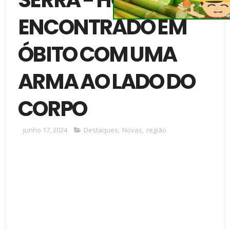
ENCONTRADO EM
ÓBITO COM UMA
ARMA AO LADO DO
CORPO
junho 17, 2024
Destaques
,
Novas
,
região