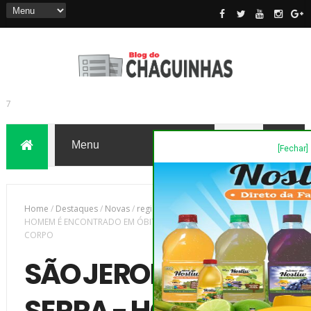
[Fechar]
7
Home
/
Destaques
/
Novas
/
região
/
SÃO JERONIMO DA SERRA -
HOMEM É ENCONTRADO EM ÓBITO COM UMA ARMA AO LADO DO
CORPO
SÃO JERONIMO DA
SERRA - HOMEM É