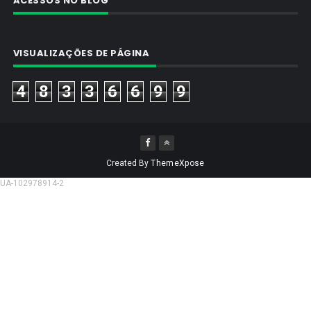
ACESSOS NO BLOG
VISUALIZAÇÕES DE PÁGINA
4
8
3
3
6
6
9
9
Created By
ThemeXpose
UA-102978914-2