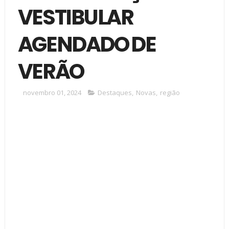
VESTIBULAR
AGENDADO DE
VERÃO
novembro 01, 2024
Destaques
,
Novas
,
região