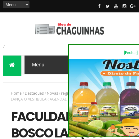
[Fechar]
7
Home
/
Destaques
/
Novas
/
região
/
FACULDADE DOM BOSCO
LANÇA O VESTIBULAR AGENDADO DE VERÃO
FACULDADE DOM
BOSCO LANÇA O