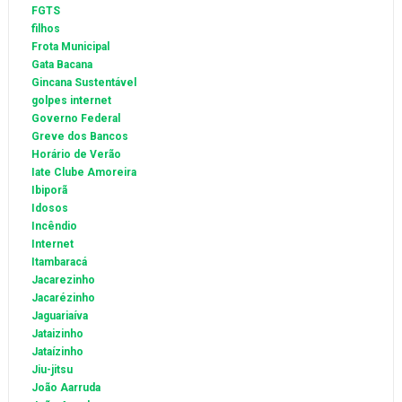
FGTS
filhos
Frota Municipal
Gata Bacana
Gincana Sustentável
golpes internet
Governo Federal
Greve dos Bancos
Horário de Verão
Iate Clube Amoreira
Ibiporã
Idosos
Incêndio
Internet
Itambaracá
Jacarezinho
Jacarézinho
Jaguariaíva
Jataizinho
Jataízinho
Jiu-jitsu
João Aarruda