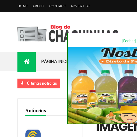
HOME
ABOUT
CONTACT
ADVERTISE
[Fechar]
PÁGINA INICIAL
PLANTÃO
FALE COM
Últimas notícias
DESTAQUES
NVA STA BÁRBARA - FATO
Home
/
Acidente
/
Dest
Anúncios
IMAGEN