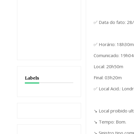
✅ Data do fato: 28
✅ Horário: 18h30mi
Comunicado: 19h0
Local: 20h50m
Final: 03h20m
Labels
✅ Local Acid.: Lon
↘️ Local proibido u
↘️ Tempo: Bom.
↘️ Sinistro tipo co