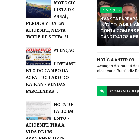
MOTOCIC
LISTA DE
DESTAQUES
ASSAÍ,
NVA STA BÁRBARA 
PERDE A VIDA EM
INÉDITO, O MUNICÍ
ACIDENTE, NESTA
CONTA COM SEIS 
CANDIDATOS A PR
TARDE DE SEXTA, 31
ATENÇÃO
-
NOTÍCIA ANTERIOR
LOTEAME
Avanços do Paraná de 
NTO DO CAMPO DA
alcançar o Brasil, diz R
ACEA - DO LADO DO
KAIKAN - VENDAS
COMENTE
AQ
PARCELADAS...
NOTA DE
FALECIM
ENTO -
ACIDENTE TIRA A
VIDA DE UM
ASSAIENSE, DE 35