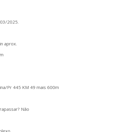
/03/2025.
n aprox.
4m
drina/Pr 445 KM 49 mais 600m
ltrapassar? Não
mplexo