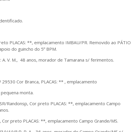
dentificado.
 preto PLACAS: **, emplacamento IMBAU/PR. Removido ao PÁTI
poio do guincho do 5º BPM.
: A. V. M., 48 anos, morador de Tamarana s/ ferimentos.
W 29530 Cor Branca, PLACAS: ** , emplacamento
 pequena monta.
: SR/Randonsp, Cor preto PLACAS: **, emplacamento Campo
nos.
 , Cor preto PLACAS: **, emplacamento Campo Grande/MS.
3/V4/V5:R. R. A. , 36 anos, morador de Campo Grande/MS s/