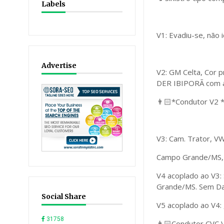
Labels
V1: Evadiu-se, não i
Advertise
V2: GM Celta, Cor
DER IBIPORÃ com a
👨🏻*Condutor V2 *
V3: Cam. Trator, V
Campo Grande/MS,
V4 acoplado ao V3
Grande/MS. Sem Da
Social Share
V5 acoplado ao V4:
31758
👨🏻Condutor CVC V