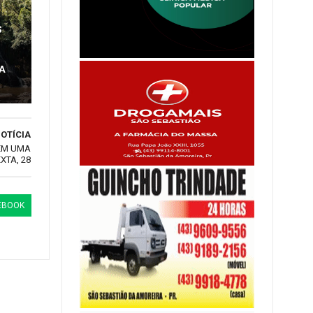
S
A
OTÍCIA
 EM UMA
XTA, 28
EBOOK