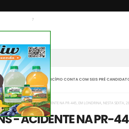
7
 O CHAGUINHAS
 INÉDITO, O MUNICÍPIO CONTA COM SEIS PRÉ CANDIDATOS A PREF
aques
/
Novas
/
IMAGENS - ACIDENTE NA PR-445, EM LONDRINA, NESTA SEXTA, 2
S - ACIDENTE NA PR-44