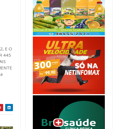
, E O
R 445
AIS
MENTE
la