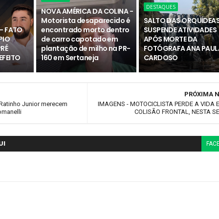
DESTAQUES
NOVA AMÉRICA DA COLINA -
Motorista desaparecido é
SALTO DAS ORQUÍDEA
- FATO
encontrado morto dentro
SUSPENDE ATIVIDADES
PIO
de carro capotado em
APÓS MORTE DA
PRÉ
plantação de milho na PR-
FOTÓGRAFA ANA PAUL
EFEITO
160 em Sertaneja
CARDOSO
PRÓXIMA N
Ratinho Junior merecem
IMAGENS - MOTOCICLISTA PERDE A VIDA
omanelli
COLISÃO FRONTAL, NESTA SE
UI
FAC