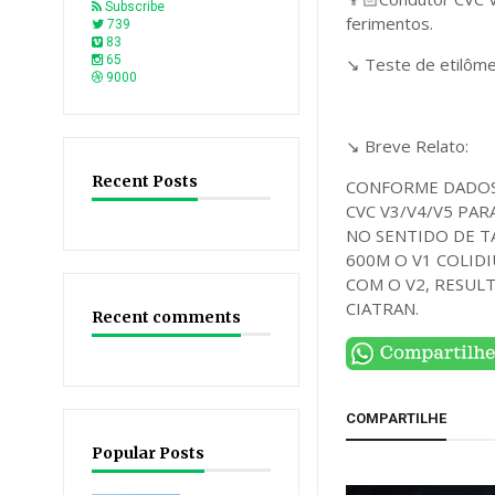
Subscribe
ferimentos.
739
83
65
↘️ Teste de etilôme
9000
↘️ Breve Relato:
Recent Posts
CONFORME DADOS 
CVC V3/V4/V5 PAR
NO SENTIDO DE T
600M O V1 COLID
COM O V2, RESULTA
CIATRAN.
Recent comments
COMPARTILHE
Popular Posts