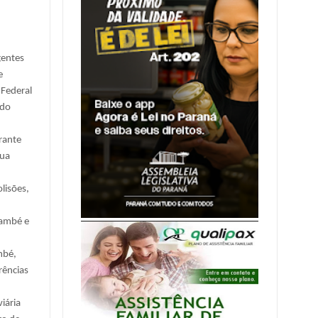
gentes
e
 Federal
 do
rante
sua
lisões,
Cambé e
mbé,
rências
iária