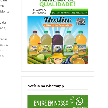
ro de
 20
cidente
o da
dade,
radas
tados,
çou.
a a
Notícia no Whatsapp