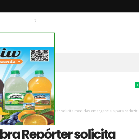
7
 O CHAGUINHAS
DESTAQUES
vas
/
Parana
/
Dep Cobra Repórter solicita medidas emergenciais para reduzir
 do Norte do Paraná
ra Repórter solicita