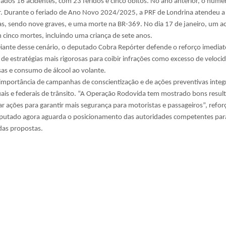
rados 16 acidentes, com 23 feridos e cinco óbitos. No ano anterior, o núme
r. Durante o feriado de Ano Novo 2024/2025, a PRF de Londrina atendeu a
as, sendo nove graves, e uma morte na BR-369. No dia 17 de janeiro, um a
 cinco mortes, incluindo uma criança de sete anos.
Diante desse cenário, o deputado Cobra Repórter defende o reforço imediat
o de estratégias mais rigorosas para coibir infrações como excesso de veloci
sas e consumo de álcool ao volante.
importância de campanhas de conscientização e de ações preventivas integ
uais e federais de trânsito. “A Operação Rodovida tem mostrado bons resul
 ações para garantir mais segurança para motoristas e passageiros”, refor
putado agora aguarda o posicionamento das autoridades competentes par
das propostas.