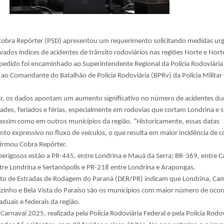
Cobra Repórter (PSD) apresentou um requerimento solicitando medidas ur
vados índices de acidentes de trânsito rodoviários nas regiões Norte e Nort
 pedido foi encaminhado ao Superintendente Regional da Polícia Rodoviária
ao Comandante do Batalhão de Polícia Rodoviária (BPRv) da Polícia Militar
r, os dados apontam um aumento significativo no número de acidentes du
dades, feriados e férias, especialmente em rodovias que cortam Londrina e 
 assim como em outros municípios da região. “Historicamente, essas datas
to expressivo no fluxo de veículos, o que resulta em maior incidência de co
afirmou Cobra Repórter.
 perigosos estão a PR-445, entre Londrina e Mauá da Serra; BR-369, entre 
tre Londrina e Sertanópolis e PR-218 entre Londrina e Arapongas.
o de Estradas de Rodagem do Paraná (DER/PR) indicam que Londrina, Ca
aizinho e Bela Vista do Paraíso são os municípios com maior número de ocor
aduais e federais da região.
rnaval 2025, realizada pela Polícia Rodoviária Federal e pela Polícia Rodov