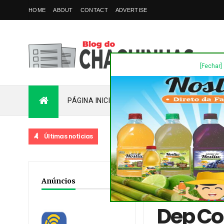
HOME
ABOUT
CONTACT
ADVERTISE
[Fechar]
PÁGINA INICIAL
PLANTÃO
FALE COM
Últimas notícias
Home
/
Destaques
/
No
Anúncios
acidentes em rodovias
Dep Cob