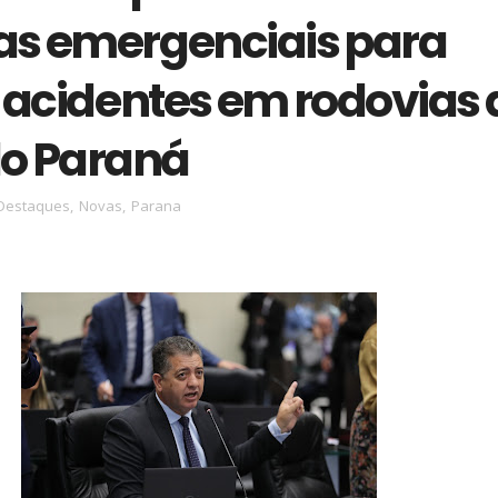
s emergenciais para
r acidentes em rodovias 
do Paraná
Destaques
,
Novas
,
Parana