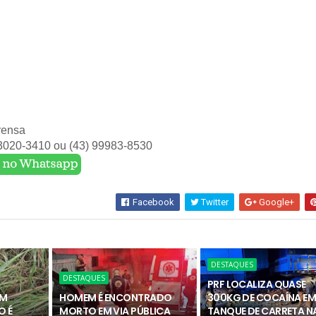
rensa
 3020-3410 ou (43) 99983-8530
Facebook
Twitter
Google+
DESTAQUES
DESTAQUES
PRF LOCALIZA QUASE
OM
HOMEM É ENCONTRADO
300KG DE COCAÍNA E
O É
MORTO EM VIA PÚBLICA
TANQUE DE CARRETA N