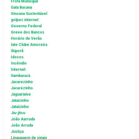
Frota Municipal
Gata Bacana
Gincana Sustentável
golpes internet
Governo Federal
Greve dos Bancos
Horário de Verão
Iate Clube Amoreira
Ibiporã
Idosos
Incêndio
Internet
Itambaracá
Jacarezinho
Jacarézinho
Jaguariaíva
Jataizinho
Jataízinho
Jiu-jitsu
João Aarruda
João Arruda
Justiça
Linguagem de sinais