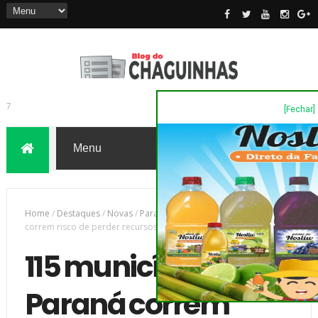
[Fechar]
7
Home
/
Destaques
/
Novas
/
Parana
/
115 municípios do Paraná
correm risco de perder recursos do Fundeb em 2026
115 municípios do
Paraná correm