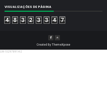
VISUALIZAÇÕES DE PÁGINA
4
8
3
2
3
3
4
7
Created By
ThemeXpose
UA-102978914-2