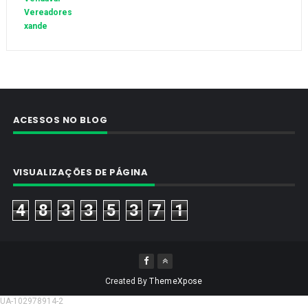
Vereadores
xande
ACESSOS NO BLOG
VISUALIZAÇÕES DE PÁGINA
4
8
3
3
5
3
7
1
Created By
ThemeXpose
UA-102978914-2