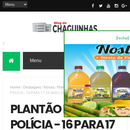
[Fechar]
7
Home
/
Destaques
/
Novas
/
Plantão de Polícia
/
PLANTÃO DE
POLÍCIA - 16 PARA 17 DE MAIO DE 2025. - SOMENTE AS DE VULTO...
PLANTÃO DE
POLÍCIA - 16 PARA 17