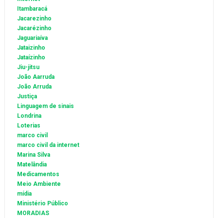
Itambaracá
Jacarezinho
Jacarézinho
Jaguariaíva
Jataizinho
Jataízinho
Jiu-jitsu
João Aarruda
João Arruda
Justiça
Linguagem de sinais
Londrina
Loterias
marco civil
marco civil da internet
Marina Silva
Matelândia
Medicamentos
Meio Ambiente
mídia
Ministério Público
MORADIAS