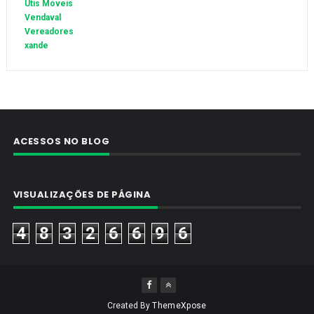
Utis Móveis
Vendaval
Vereadores
xande
ACESSOS NO BLOG
VISUALIZAÇÕES DE PÁGINA
4
8
3
2
6
6
9
6
Created By
ThemeXpose