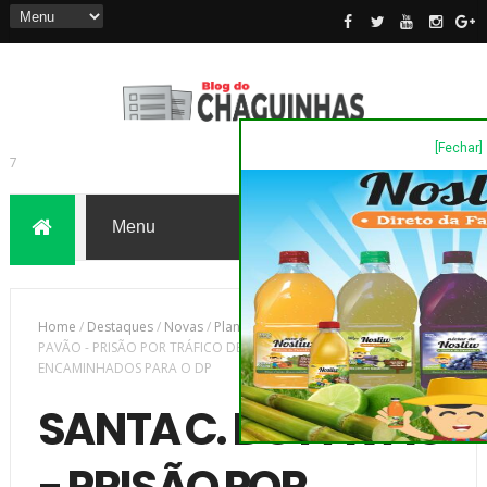
[Fechar]
7
Home
/
Destaques
/
Novas
/
Plantão de Polícia
/
SANTA C. DO
PAVÃO - PRISÃO POR TRÁFICO DE DROGAS...DOIS MASCULINOS
ENCAMINHADOS PARA O DP
SANTA C. DO PAVÃO
- PRISÃO POR