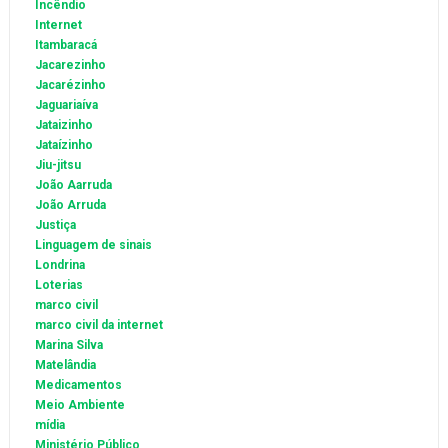
Incêndio
Internet
Itambaracá
Jacarezinho
Jacarézinho
Jaguariaíva
Jataizinho
Jataízinho
Jiu-jitsu
João Aarruda
João Arruda
Justiça
Linguagem de sinais
Londrina
Loterias
marco civil
marco civil da internet
Marina Silva
Matelândia
Medicamentos
Meio Ambiente
mídia
Ministério Público