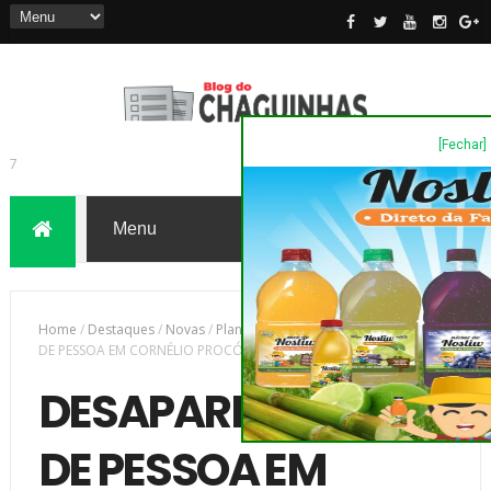
[Fechar]
7
Home
/
Destaques
/
Novas
/
Plantão Policia
/
DESAPARECIMENTO
DE PESSOA EM CORNÉLIO PROCÓPIO
DESAPARECIMENTO
DE PESSOA EM