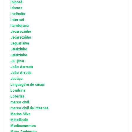
Ibiporã
Idosos
Incêndio
Internet
Itambaracá
Jacarezinho
Jacarézinho
Jaguariaíva
Jataizinho
Jataízinho
Jiu-jitsu
João Aarruda
João Arruda
Justiça
Linguagem de sinais
Londrina
Loterias
marco civil
marco civil da internet
Marina Silva
Matelândia
Medicamentos
Meio Ambiente