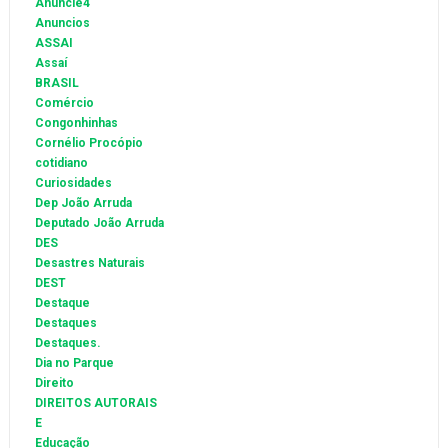
Anuncie4
Anuncios
ASSAI
Assaí
BRASIL
Comércio
Congonhinhas
Cornélio Procópio
cotidiano
Curiosidades
Dep João Arruda
Deputado João Arruda
DES
Desastres Naturais
DEST
Destaque
Destaques
Destaques.
Dia no Parque
Direito
DIREITOS AUTORAIS
E
Educação