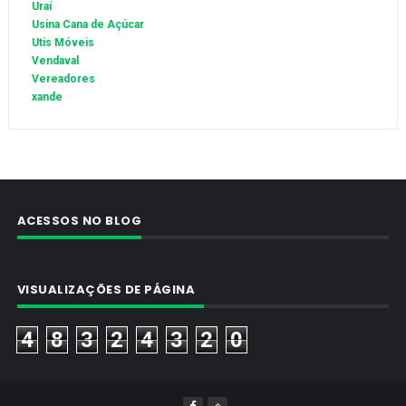
Uraí
Usina Cana de Açúcar
Utis Móveis
Vendaval
Vereadores
xande
ACESSOS NO BLOG
VISUALIZAÇÕES DE PÁGINA
4
8
3
2
4
3
2
0