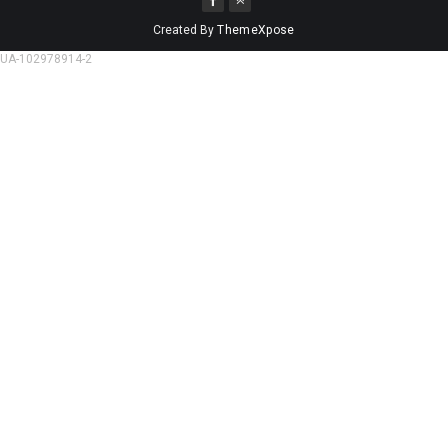
Created By
ThemeXpose
UA-102978914-2