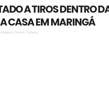
ADO A TIROS DENTRO D
IA CASA EM MARINGÁ
estaques
,
Novas
,
Parana