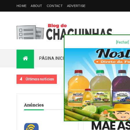
HOME
ABOUT
CONTACT
ADVERTISE
[Fechar]
PÁGINA INICIAL
PLANTÃO
FALE COM
Últimas notícias
Home
/
Destaques
/
No
Anúncios
CASA EM MARINGÁ
MÃE AS