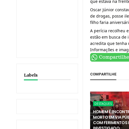
que estava na frent
Oscar Júnior consta
de drogas, posse il
filho faria aniversár
A perícia recolheu 
estão em busca de i
acredita que tenha 
Informações e ima
COMPARTILHE
Labels
DESTAQUES
HOMEM É ENCONT
MORTO EM VIA PÚ
COM FERIMENTOS E
INVESTIGADO