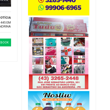
OTÍCIA
-445 EM
NDRINA
EBOOK