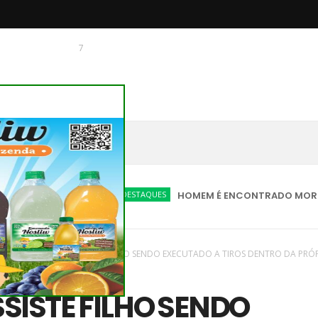
7
 O CHAGUINHAS
DESTAQUES
HOMEM É ENCONTRADO MORTO EM VIA 
vas
/
Parana
/
MÃE ASSISTE FILHO SENDO EXECUTADO A TIROS DENTRO DA PRÓ
SISTE FILHO SENDO