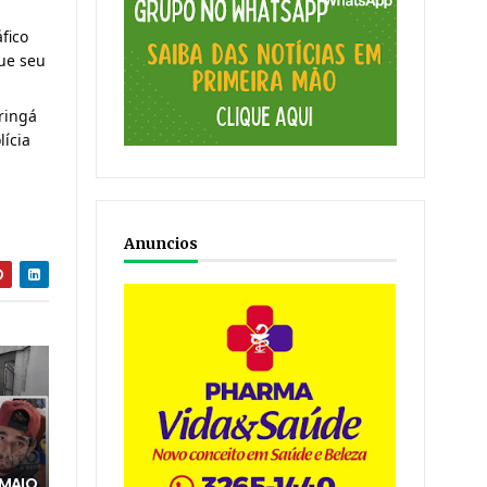
fico
que seu
ringá
lícia
Anuncios
 MAIO