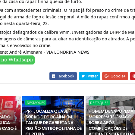
e da casa do rapaz tinha queixa de furto.
va com antecedentes criminais. O rapaz já foi preso no crime de trá
egal de arma de fogo e lesão corporal. A mãe do rapaz confirmou 
io nesta quarta-feira, 23.
estojos deflagrados de calibre 9mm. Investigadores da DHPP de Ma
magens de câmeras para auxiliar na identificação do atirador. A po
mais envolvidos no crime.
gens: André Almenara - VIA LONDRINA NEWS
Facebook
Twitter
Google+
DESTAQUES
DESTAQUES
PRF LOCALIZA QUASE
HOMEM DE SAPOPEMA
RADO
300KG DE COCAÍNA EM
MORRE EM TELÊMACO
BLICA
TANQUE DE CARRETA NA
BORBA APÓS
 CASO É
REGIÃO METROPOLITANA DE
COMPLICAÇÕES DE
CURITIBA
ACIDENTE SOFRIDO EM