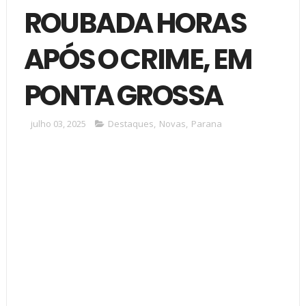
ROUBADA HORAS
APÓS O CRIME, EM
PONTA GROSSA
julho 03, 2025
Destaques
,
Novas
,
Parana