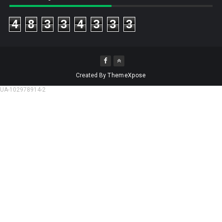
4
8
3
3
4
3
3
3
Created By
ThemeXpose
UA-102978914-2