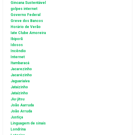
Gincana Sustentável
golpes internet
Governo Federal
Greve dos Bancos
Horário de Verão
Iate Clube Amoreira
Ibiporã
Idosos
Incêndio
Internet
Itambaracá
Jacarezinho
Jacarézinho
Jaguariaíva
Jataizinho
Jataízinho
Jiu-jitsu
João Aarruda
João Arruda
Justiça
Linguagem de sinais
Londrina