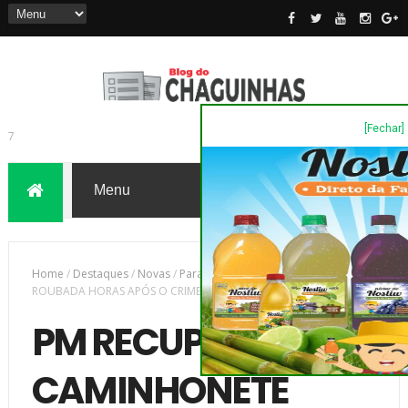
[Fechar]
7
Home
/
Destaques
/
Novas
/
Parana
/
PM RECUPERA CAMINHONETE
ROUBADA HORAS APÓS O CRIME, EM PONTA GROSSA
PM RECUPERA
CAMINHONETE