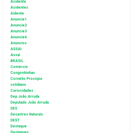
Acidente
Acidentes
Aidente
Anuncie1
Anuncie2
Anuncie3
Anuncie4
Anuncios
ASSAI
Assaí
BRASIL
Comércio
Congonhinhas
Cornélio Procópio
cotidiano
Curiosidades
Dep João Arruda
Deputado João Arruda
DES
Desastres Naturais
DEST
Destaque
Destaques