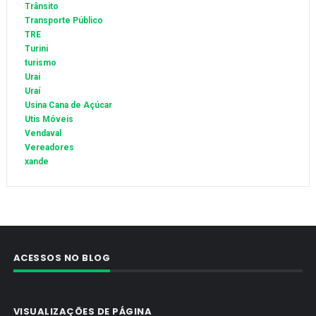
Trânsito
Transporte Público
TRE
Turini
turismo
Urai
Uraí
Usina Cana de Açúcar
Utis Móveis
Vendaval
Vereadores
xande
ACESSOS NO BLOG
VISUALIZAÇÕES DE PÁGINA