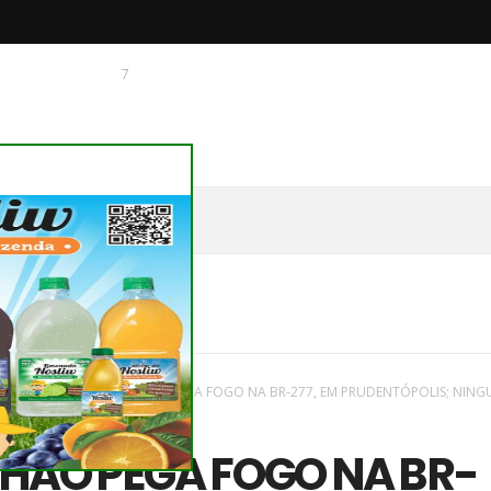
7
 O CHAGUINHAS
aques
/
Novas
/
CAMINHÃO PEGA FOGO NA BR-277, EM PRUDENTÓPOLIS; NING
HÃO PEGA FOGO NA BR-