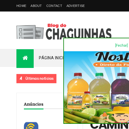
HOME
ABOUT
CONTACT
ADVERTISE
[Fechar]
PÁGINA INICIAL
PLANTÃO
FALE COM
Últimas notícias
Home
/
Acidente
/
Dest
Anúncios
FICOU FERIDO
CAMIN