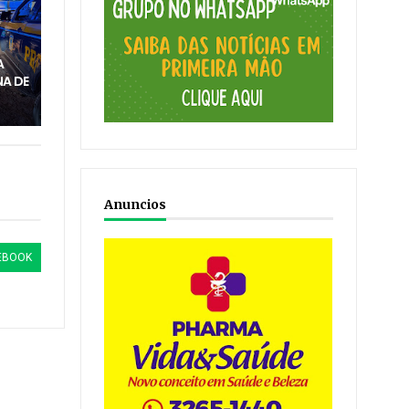
M
A
A DE
Anuncios
EBOOK