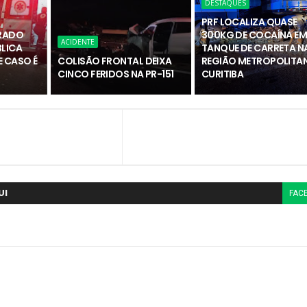
DESTAQUES
PRF LOCALIZA QUASE
RADO
300KG DE COCAÍNA E
ACIDENTE
BLICA
TANQUE DE CARRETA N
 CASO É
COLISÃO FRONTAL DEIXA
REGIÃO METROPOLITAN
CINCO FERIDOS NA PR-151
CURITIBA
UI
FAC