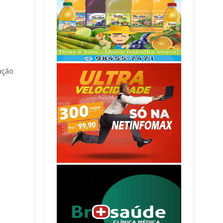
ação
.