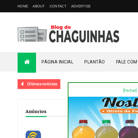
HOME
ABOUT
CONTACT
ADVERTISE
[Fechar]
PÁGINA INICIAL
PLANTÃO
FALE COM
Últimas notícias
Home
/
Acidente
/
Dest
Anúncios
NESTA NOITE DE SEGUN
ASSAÍ 