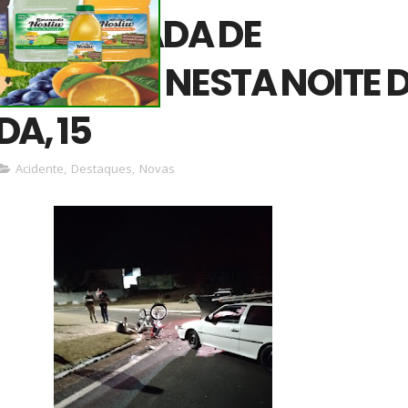
DE CHEGADA DE
NA(SESI) NESTA NOITE 
A, 15
Acidente
,
Destaques
,
Novas