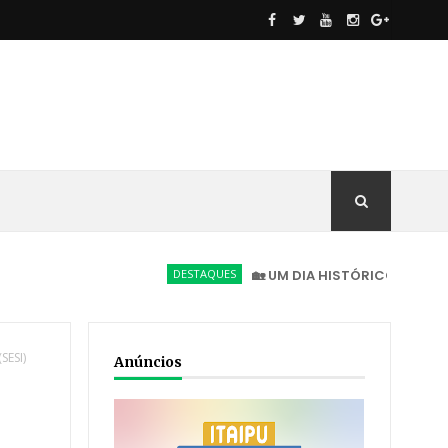
DESTAQUES
🏡 UM DIA HISTÓRICO PARA NOVA AMÉR
SESI)
Anúncios