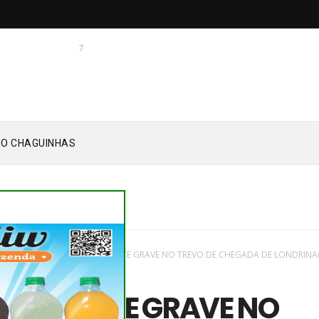
7
 O CHAGUINHAS
aques
/
Novas
/
ASSAÍ - ACIDENTE GRAVE NO TREVO DE CHEGADA DE LONDRINA(
DA, 15
- ACIDENTE GRAVE NO