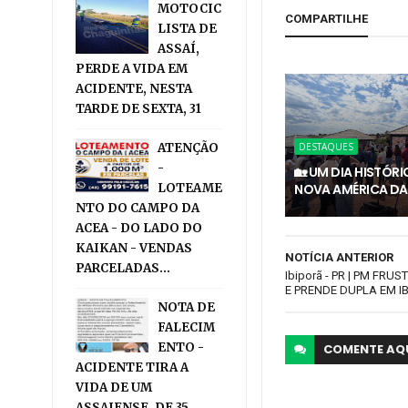
MOTOCIC
COMPARTILHE
LISTA DE
ASSAÍ,
PERDE A VIDA EM
ACIDENTE, NESTA
TARDE DE SEXTA, 31
ATENÇÃO
DESTAQUES
-
🏡 UM DIA HISTÓR
LOTEAME
NOVA AMÉRICA DA
NTO DO CAMPO DA
ACEA - DO LADO DO
KAIKAN - VENDAS
NOTÍCIA ANTERIOR
PARCELADAS...
Ibiporã - PR | ​PM FR
E PRENDE DUPLA EM I
NOTA DE
FALECIM
ENTO -
COMENTE
AQ
ACIDENTE TIRA A
VIDA DE UM
ASSAIENSE, DE 35