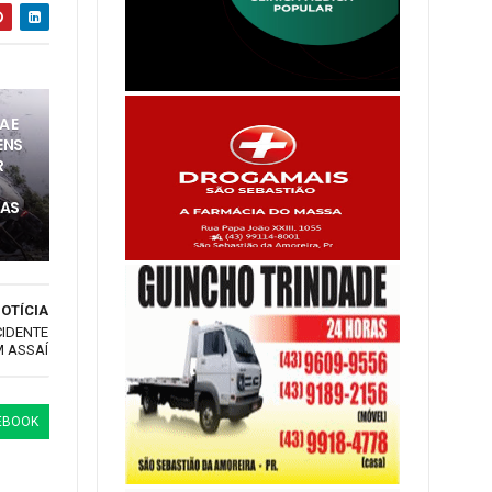
A E
ENS
R
CAS
OTÍCIA
CIDENTE
M ASSAÍ
EBOOK