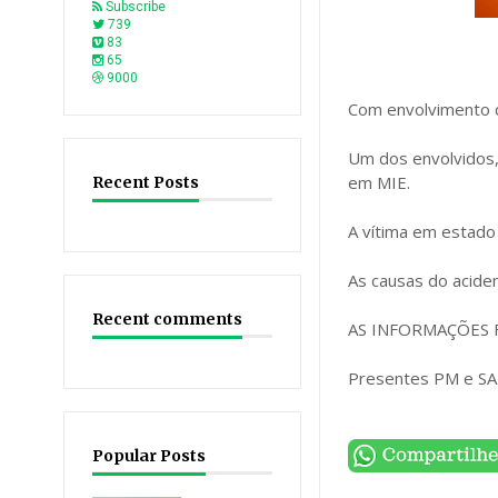
Subscribe
739
83
65
9000
Com envolvimento 
Um dos envolvidos, 
em MIE.
Recent Posts
A vítima em estado 
As causas do acident
Recent comments
AS INFORMAÇÕES FO
Presentes PM e S
Popular Posts