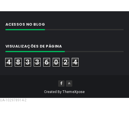
ACESSOS NO BLOG
VISUALIZAÇÕES DE PÁGINA
4
8
3
3
6
0
2
4
Created By
ThemeXpose
UA-102978914-2