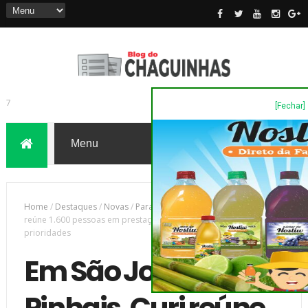
[Fechar]
7
Home
/
Destaques
/
Novas
/
Parana
/
Em São José dos Pinhais, Curi
reúne 1.600 pessoas em prestação de contas e fala de
prioridades
Em São José dos
Pinhais, Curi reúne