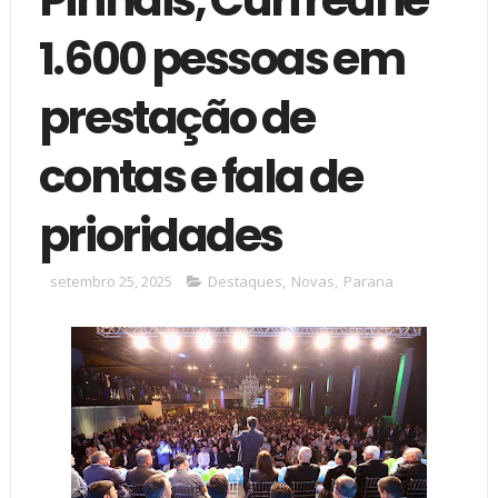
1.600 pessoas em
prestação de
contas e fala de
prioridades
setembro 25, 2025
Destaques
,
Novas
,
Parana