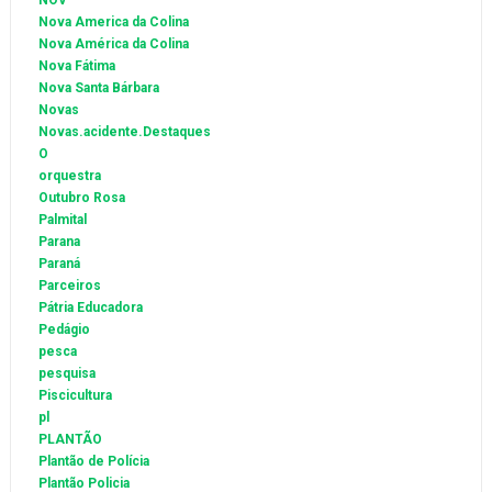
NOV
Nova America da Colina
Nova América da Colina
Nova Fátima
Nova Santa Bárbara
Novas
Novas.acidente.Destaques
O
orquestra
Outubro Rosa
Palmital
Parana
Paraná
Parceiros
Pátria Educadora
Pedágio
pesca
pesquisa
Piscicultura
pl
PLANTÃO
Plantão de Polícia
Plantão Policia