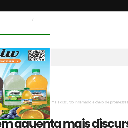
7
 O CHAGUINHAS
vas
/
Parana
/
Ninguém aguenta mais discurso inflamado e cheio de promessas
m aguenta mais discur