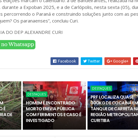
 edições marcam o calendário: a de Bandeirantes, realizada na n
), durante a Expoban 2025, e a de Carlópolis, nesta sexta (05), du
os percorrendo o Paraná e construindo soluções junto com as pe
uem? Os paranaenses”, concluiu Curi.
RIA DO DEP ALEXANDRE CURI
Facebook
Twitter
Google+
DESTAQUES
DESTAQUES
PRF LOCALIZA QUASE
OM
HOMEM É ENCONTRADO
300KG DE COCAÍNA E
O É
MORTO EM VIA PÚBLICA
TANQUE DE CARRETA N
REA DE
COM FERIMENTOS E CASO É
REGIÃO METROPOLITAN
INVESTIGADO
CURITIBA