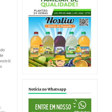
ado
de
onstrói
as
Notícia no Whatsapp
.