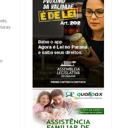
lis.
ituras
 o
e