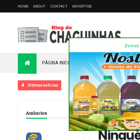
HOME
ABOUT
CONTACT
ADVERTISE
[Fechar]
PÁGINA INICIAL
PLANTÃO
FALE COM
Últimas notícias
Home
/
Destaques
/
No
Anúncios
afirma Alexandre Curi
Ningué