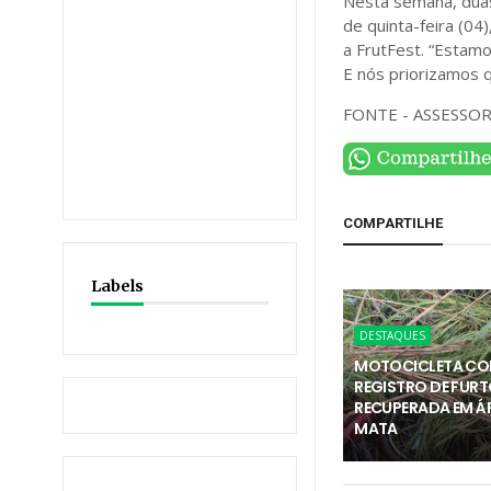
Nesta semana, duas
de quinta-feira (04
a FrutFest. “Estam
E nós priorizamos q
FONTE - ASSESSO
COMPARTILHE
Labels
DESTAQUES
MOTOCICLETA C
REGISTRO DE FURT
RECUPERADA EM Á
MATA