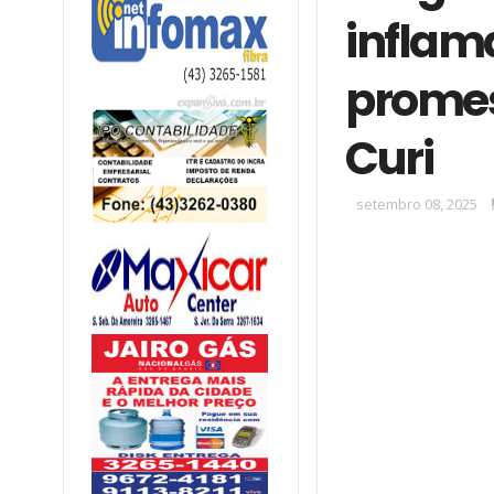
inflam
promes
Curi
setembro 08, 2025