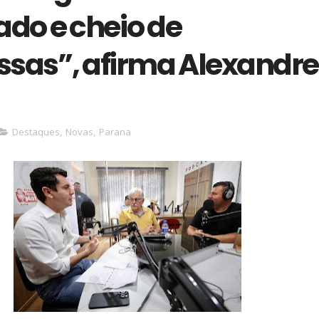
ado e cheio de
sas”, afirma Alexandre
Destaques
,
Novas
,
Parana