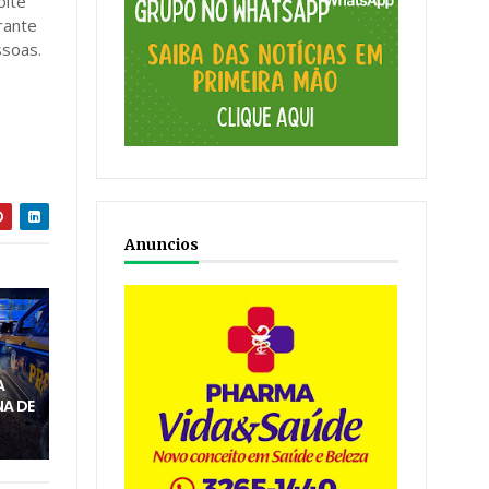
oite
rante
ssoas.
Anuncios
M
A
A DE