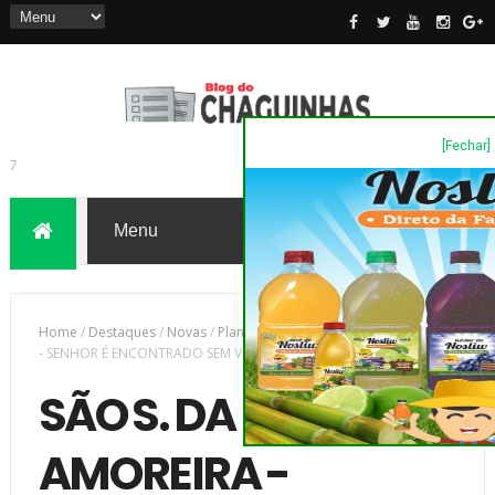
[Fechar]
7
Home
/
Destaques
/
Novas
/
Plantão Policia
/
SÃO S. DA AMOREIRA
- SENHOR É ENCONTRADO SEM VIDA DEITADO NA CAMA
SÃO S. DA
AMOREIRA -