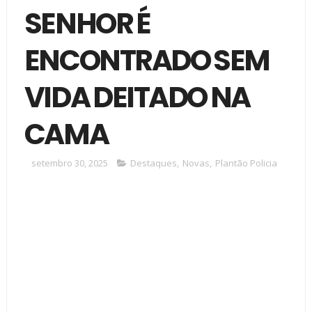
SENHOR É
ENCONTRADO SEM
VIDA DEITADO NA
CAMA
setembro 30, 2025
Destaques
,
Novas
,
Plantão Policia