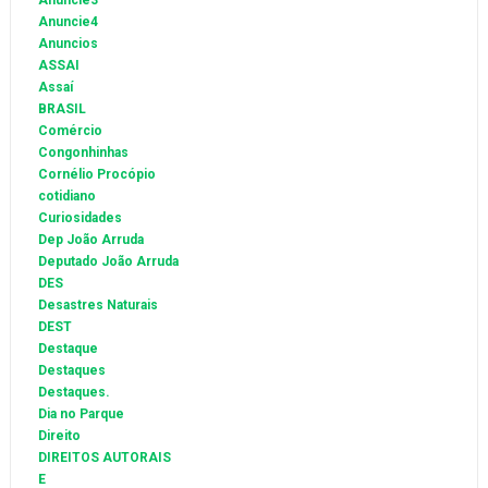
Anuncie3
Anuncie4
Anuncios
ASSAI
Assaí
BRASIL
Comércio
Congonhinhas
Cornélio Procópio
cotidiano
Curiosidades
Dep João Arruda
Deputado João Arruda
DES
Desastres Naturais
DEST
Destaque
Destaques
Destaques.
Dia no Parque
Direito
DIREITOS AUTORAIS
E