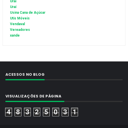
Urai
Uraí
Usina Cana de Açúcar
Utis Móveis
Vendaval
Vereadores
xande
ACESSOS NO BLOG
VISUALIZAÇÕES DE PÁGINA
4
8
3
2
5
0
3
1