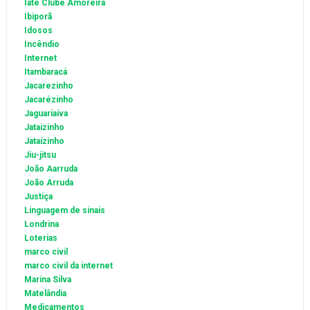
Iate Clube Amoreira
Ibiporã
Idosos
Incêndio
Internet
Itambaracá
Jacarezinho
Jacarézinho
Jaguariaíva
Jataizinho
Jataízinho
Jiu-jitsu
João Aarruda
João Arruda
Justiça
Linguagem de sinais
Londrina
Loterias
marco civil
marco civil da internet
Marina Silva
Matelândia
Medicamentos