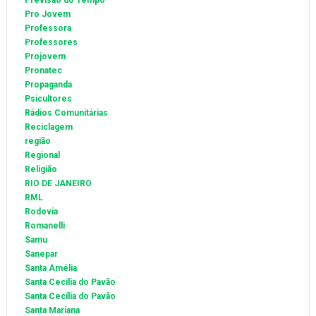
Previsão do Tempo
Pro Jovem
Professora
Professores
Projovem
Pronatec
Propaganda
Psicultores
Rádios Comunitárias
Reciclagem
região
Regional
Religião
RIO DE JANEIRO
RML
Rodovia
Romanelli
Samu
Sanepar
Santa Amélia
Santa Cecilia do Pavão
Santa Cecília do Pavão
Santa Mariana