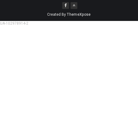
Created By
ThemeXpose
UA-102978914-2