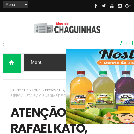
[Fechar]
7
Home
/
Destaques
/
Novas
/
região
/
ATENÇÃO - DR RAFAEL KATO,
ESPECIALISTA EM CIRURGIAS DE CATARATA E RETINA, DIA 08/11
ATENÇÃO - DR
RAFAEL KATO,