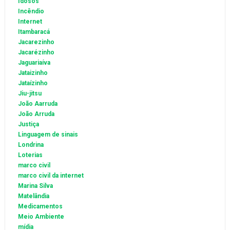
Idosos
Incêndio
Internet
Itambaracá
Jacarezinho
Jacarézinho
Jaguariaíva
Jataizinho
Jataízinho
Jiu-jitsu
João Aarruda
João Arruda
Justiça
Linguagem de sinais
Londrina
Loterias
marco civil
marco civil da internet
Marina Silva
Matelândia
Medicamentos
Meio Ambiente
mídia