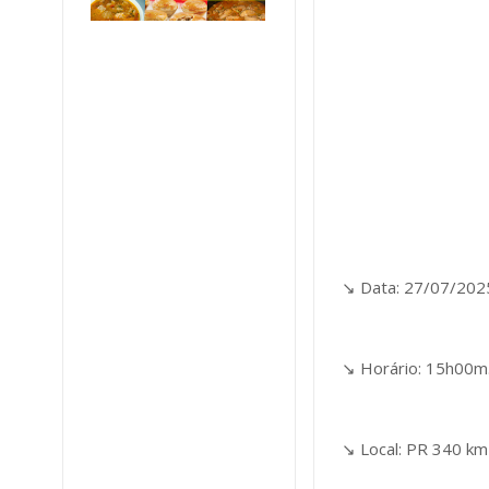
↘️ Data: 27/07/202
↘️ Horário: 15h00m
↘️ Local: PR 340 k