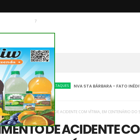
7
 O CHAGUINHAS
DESTAQUES
NVA STA BÁRBARA - FATO INÉDITO, O M
aques
/
Novas
/
ATENDIMENTO DE ACIDENTE COM VÍTIMA, EM CENTENÁRIO DO 
IMENTO DE ACIDENTE C