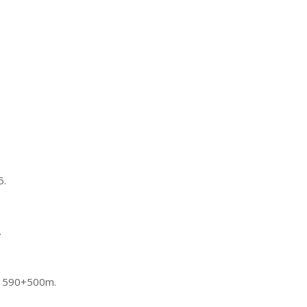
5.
.
m 590+500m.