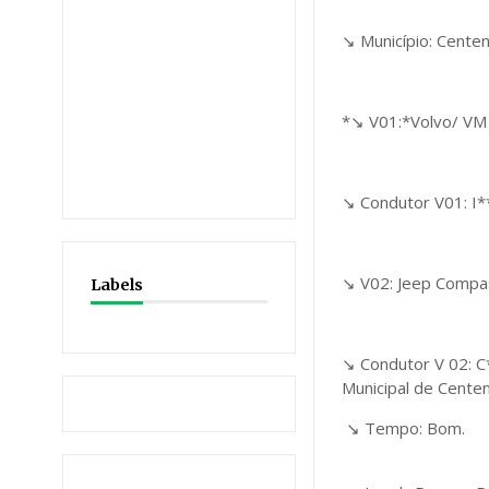
↘️ Município: Centen
*↘️ V01:*Volvo/ VM 
↘️ Condutor V01: I*
↘️ V02: Jeep Compas
Labels
↘️ Condutor V 02: 
Municipal de Centen
↘️ 