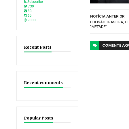
Subscribe
739
83
65
NOTÍCIA ANTERIOR
9000
COLISÃO TRASEIRA, D
"METADE"
COMENTE
AQ
Recent Posts
Recent comments
Popular Posts