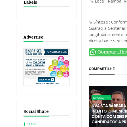
↘️ Local: Rampa, R
Labels
↘️ Síntese : Confor
Guaraci a Centenári
longitudinalmente 
Advertise
direita base seu se
COMPARTILHE
DESTAQUES
NVA STA BÁRBARA 
INÉDITO, O MUNICÍ
Social Share
CONTA COM SEIS 
CANDIDATOS A PR
31758