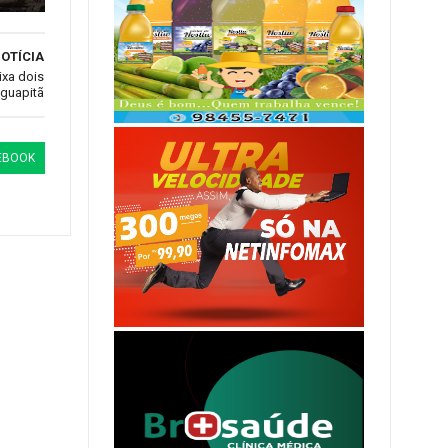
OTÍCIA
ixa dois
aguapitã
EBOOK