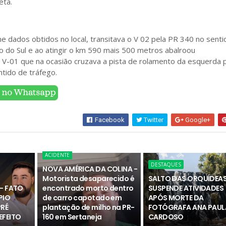
eta.
me dados obtidos no local, transitava o V 02 pela PR 340 no sent
o do Sul e ao atingir o km 590 mais 500 metros abalroou
o V-01 que na ocasião cruzava a pista de rolamento da esquerda 
ntido de tráfego.
Facebook
Twitter
Google+
ACIDENTE
DESTAQUES
NOVA AMÉRICA DA COLINA -
Motorista desaparecido é
SALTO DAS ORQUÍDEA
- FATO
encontrado morto dentro
SUSPENDE ATIVIDADES
PIO
de carro capotado em
APÓS MORTE DA
PRÉ
plantação de milho na PR-
FOTÓGRAFA ANA PAUL
EFEITO
160 em Sertaneja
CARDOSO