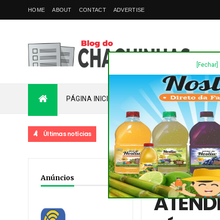
HOME
ABOUT
CONTACT
ADVERTISE
[Fechar]
PÁGINA INICIAL
PLANTÃO
FALE COM
Últimas notícias
Home
/
Acidente
/
Dest
Anúncios
ATEND