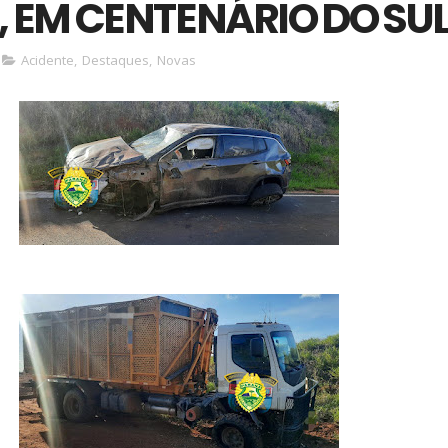
, EM CENTENÁRIO DO SU
Acidente
,
Destaques
,
Novas