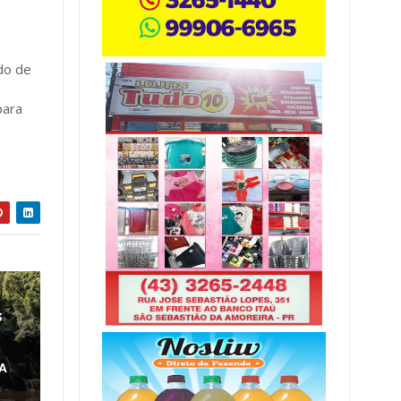
ido de
para
S
A