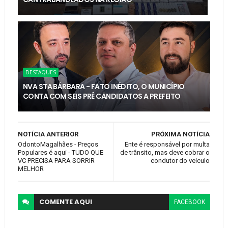
DESTAQUES
NVA STA BÁRBARA - FATO INÉDITO, O MUNICÍPIO
CONTA COM SEIS PRÉ CANDIDATOS A PREFEITO
NOTÍCIA ANTERIOR
PRÓXIMA NOTÍCIA
OdontoMagalhães - Preços
Ente é responsável por multa
Populares é aqui - TUDO QUE
de trânsito, mas deve cobrar o
VC PRECISA PARA SORRIR
condutor do veículo
MELHOR
COMENTE
AQUI
FACEBOOK