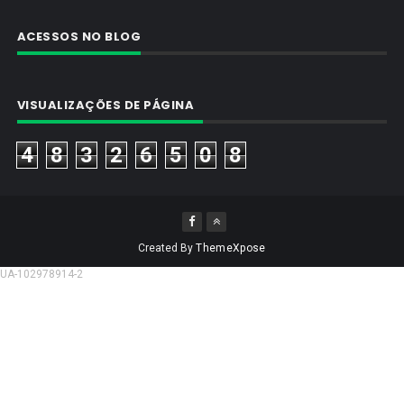
ACESSOS NO BLOG
VISUALIZAÇÕES DE PÁGINA
4
8
3
2
6
5
0
8
Created By
ThemeXpose
UA-102978914-2