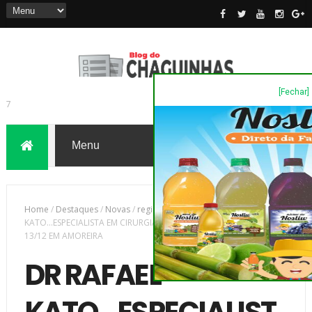
[Fechar]
7
Home
/
Destaques
/
Novas
/
região
/
DR RAFAEL
KATO...ESPECIALISTA EM CIRURGIAS DE CATARATA E RETINA...DIA
13/12 EM AMOREIRA
DR RAFAEL
KATO...ESPECIALIST