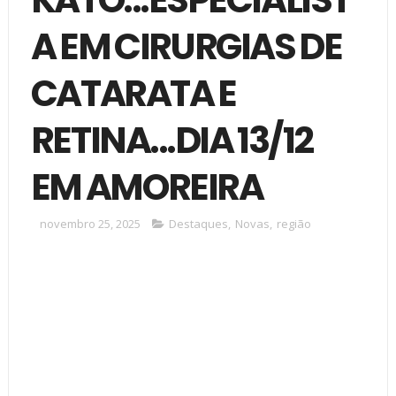
A EM CIRURGIAS DE
CATARATA E
RETINA...DIA 13/12
EM AMOREIRA
novembro 25, 2025
Destaques
,
Novas
,
região