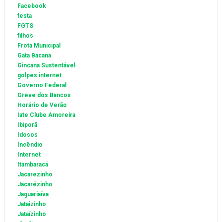
Facebook
festa
FGTS
filhos
Frota Municipal
Gata Bacana
Gincana Sustentável
golpes internet
Governo Federal
Greve dos Bancos
Horário de Verão
Iate Clube Amoreira
Ibiporã
Idosos
Incêndio
Internet
Itambaracá
Jacarezinho
Jacarézinho
Jaguariaíva
Jataizinho
Jataízinho