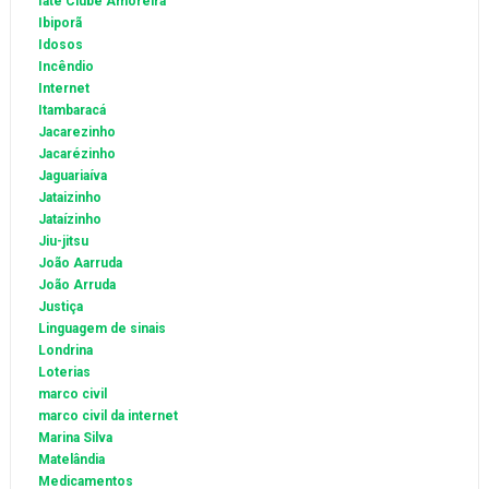
Iate Clube Amoreira
Ibiporã
Idosos
Incêndio
Internet
Itambaracá
Jacarezinho
Jacarézinho
Jaguariaíva
Jataizinho
Jataízinho
Jiu-jitsu
João Aarruda
João Arruda
Justiça
Linguagem de sinais
Londrina
Loterias
marco civil
marco civil da internet
Marina Silva
Matelândia
Medicamentos