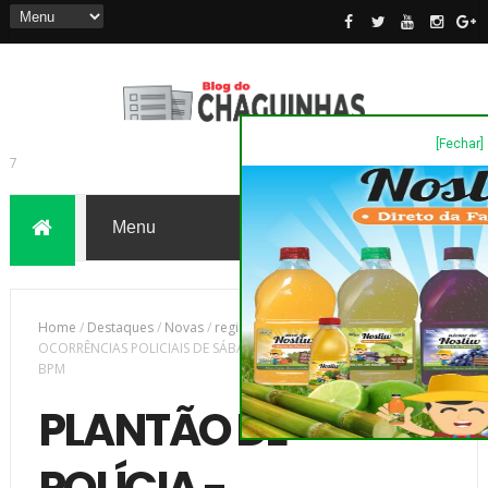
[Fechar]
7
Home
/
Destaques
/
Novas
/
região
/
PLANTÃO DE POLÍCIA -
OCORRÊNCIAS POLICIAIS DE SÁBADO, 22, PARA DOMINGO, 23 - 18º
BPM
PLANTÃO DE
POLÍCIA -