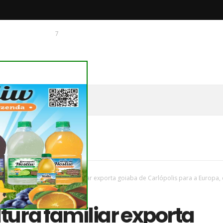
7
 O CHAGUINHAS
vas
/
Paraná
/
Agricultura familiar exporta goiaba de Carlópolis para a Europa,
tura familiar exporta