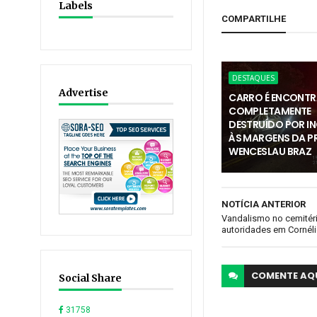
Labels
COMPARTILHE
DESTAQUES
Advertise
CARRO É ENCONT
COMPLETAMENTE
DESTRUÍDO POR I
ÀS MARGENS DA PR
WENCESLAU BRAZ
NOTÍCIA ANTERIOR
Vandalismo no cemitéri
autoridades em Cornél
COMENTE
AQ
Social Share
31758