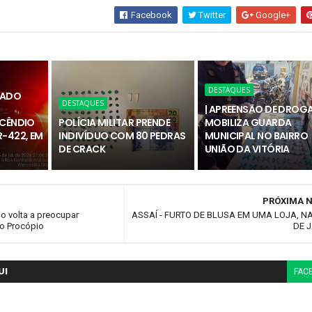
Facebook
Twitter
Google+
DESTAQUES
RADO
DESTAQUES
| APREENSÃO DE DROG
NCÊNDIO
POLÍCIA MILITAR PRENDE
MOBILIZA GUARDA
-422, EM
INDIVÍDUO COM 80 PEDRAS
MUNICIPAL NO BAIRRO
DE CRACK
UNIÃO DA VITÓRIA
PRÓXIMA N
o volta a preocupar
ASSAÍ - FURTO DE BLUSA EM UMA LOJA, NA
io Procópio
DE 
UI
FAC