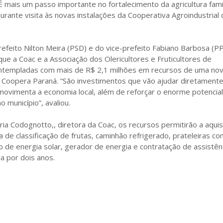
É mais um passo importante no fortalecimento da agricultura famil
urante visita às novas instalações da Cooperativa Agroindustrial
feito Nilton Meira (PSD) e do vice-prefeito Fabiano Barbosa (PP
ue a Coac e a Associação dos Olericultores e Fruticultores de
ontempladas com mais de R$ 2,1 milhões em recursos de uma no
Coopera Paraná. “São investimentos que vão ajudar diretament
 movimenta a economia local, além de reforçar o enorme potencial
no município”, avaliou.
a Codognotto,, diretora da Coac, os recursos permitirão a aquis
 de classificação de frutas, caminhão refrigerado, prateleiras c
o de energia solar, gerador de energia e contratação de assistên
da por dois anos.