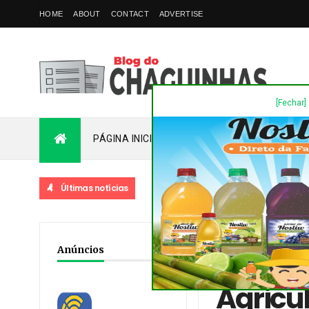
HOME
ABOUT
CONTACT
ADVERTISE
[Fechar]
PÁGINA INICIAL
PLANTÃO
FALE COM
Últimas notícias
Home
/
Destaques
/
No
Anúncios
Romanelli
Agricul