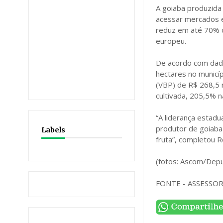
A goiaba produzida 
acessar mercados 
reduz em até 70% o
europeu.
De acordo com dado
hectares no municí
(VBP) de R$ 268,5 
cultivada, 205,5% 
“A liderança estadu
produtor de goiaba
Labels
fruta”, completou R
(fotos: Ascom/Depu
FONTE - ASSESSO