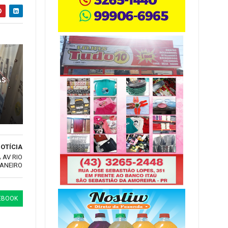
AS
OTÍCIA
 AV RIO
JANEIRO
EBOOK