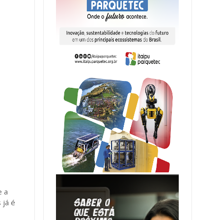
e a
 já é