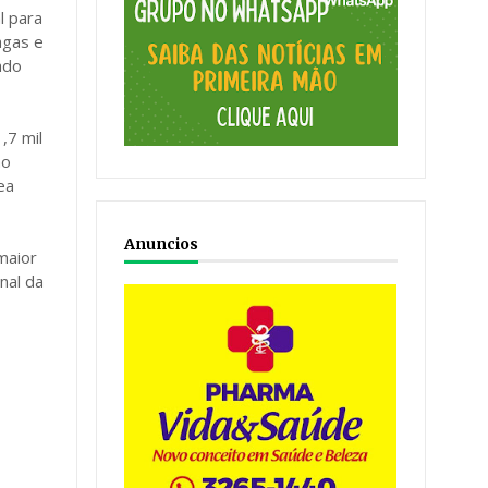
l para
agas e
ado
,7 mil
ão
ea
Anuncios
maior
nal da