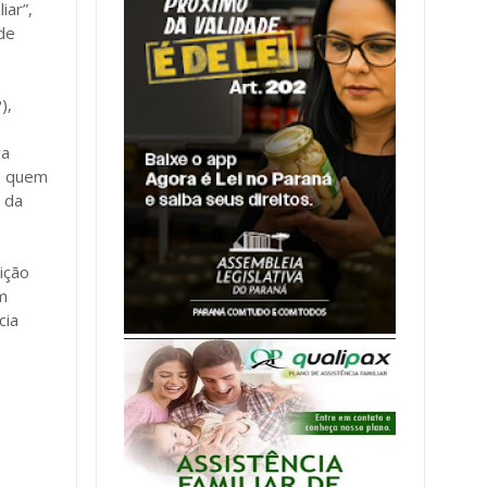
iar”,
 de
),
va
e quem
 da
ição
om
cia