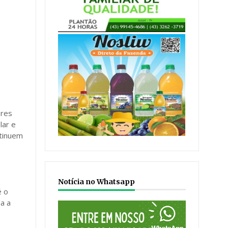
ores
lar e
ntinuem
Notícia no Whatsapp
é o
a a