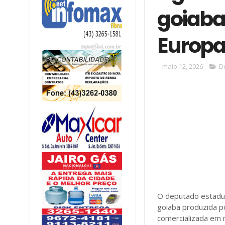
goiaba 
Europa
maio 12, 2026
D
O deputado estadual
goiaba produzida po
comercializada em 