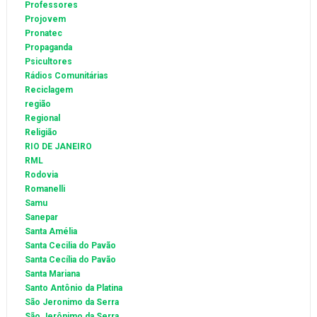
Professores
Projovem
Pronatec
Propaganda
Psicultores
Rádios Comunitárias
Reciclagem
região
Regional
Religião
RIO DE JANEIRO
RML
Rodovia
Romanelli
Samu
Sanepar
Santa Amélia
Santa Cecilia do Pavão
Santa Cecília do Pavão
Santa Mariana
Santo Antônio da Platina
São Jeronimo da Serra
São Jerônimo da Serra