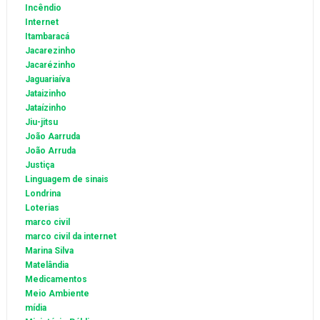
Incêndio
Internet
Itambaracá
Jacarezinho
Jacarézinho
Jaguariaíva
Jataizinho
Jataízinho
Jiu-jitsu
João Aarruda
João Arruda
Justiça
Linguagem de sinais
Londrina
Loterias
marco civil
marco civil da internet
Marina Silva
Matelândia
Medicamentos
Meio Ambiente
mídia