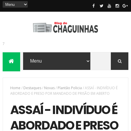
7
Home
/
Destaques
/
Novas
/
Plantão Policia
/
ASSAÍ - INDIVÍDUO É
ABORDADO E PRESO POR MANDADO DE PRISÃO EM ABERTO
ASSAÍ - INDIVÍDUO É
ABORDADO E PRESO