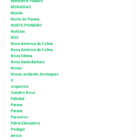
Ministério Público
MORADIAS
Mundo
Norte do Paraná
NORTE PIONEIRO
Notícias
NOV
Nova America da Colina
Nova América da Colina
Nova Fátima
Nova Santa Bárbara
Novas
Novas.acidente.Destaques
O
orquestra
Outubro Rosa
Palmital
Parana
Paraná
Parceiros
Pátria Educadora
Pedágio
pesca