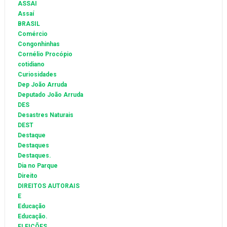
ASSAI
Assaí
BRASIL
Comércio
Congonhinhas
Cornélio Procópio
cotidiano
Curiosidades
Dep João Arruda
Deputado João Arruda
DES
Desastres Naturais
DEST
Destaque
Destaques
Destaques.
Dia no Parque
Direito
DIREITOS AUTORAIS
E
Educação
Educação.
ELEIÇÕES