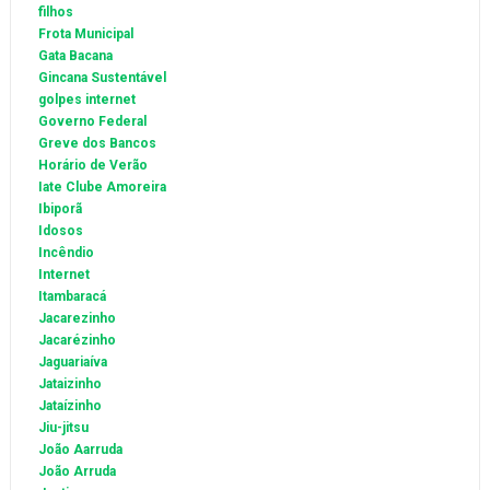
filhos
Frota Municipal
Gata Bacana
Gincana Sustentável
golpes internet
Governo Federal
Greve dos Bancos
Horário de Verão
Iate Clube Amoreira
Ibiporã
Idosos
Incêndio
Internet
Itambaracá
Jacarezinho
Jacarézinho
Jaguariaíva
Jataizinho
Jataízinho
Jiu-jitsu
João Aarruda
João Arruda