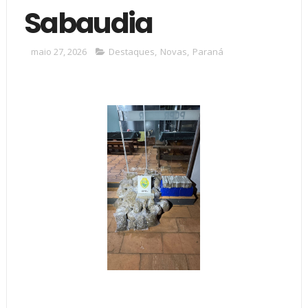
Sabaudia
maio 27, 2026
Destaques
,
Novas
,
Paraná