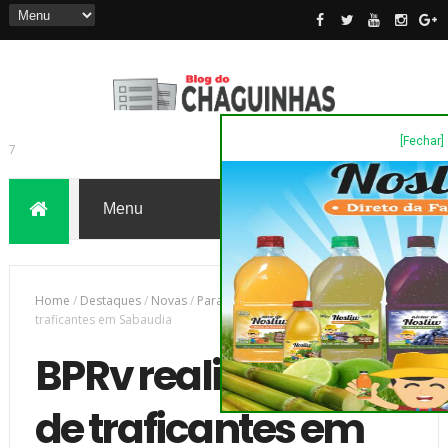
[Fechar]
7
Home
/
Destaques
/
Novas
/
Paraná
/
BPRv realiza prisão de
traficantes em Sabaudia
BPRv realiza prisão
de traficantes em