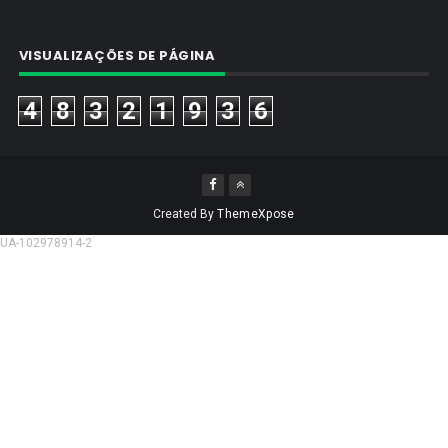
VISUALIZAÇÕES DE PÁGINA
4
8
3
2
1
9
3
6
Created By
ThemeXpose
UA-102978914-2