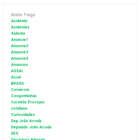
Main Tags
Acidente
Acidentes
Aidente
Anuncie1
Anuncie2
Anuncie3
Anuncie4
Anuncios
ASSAI
Assaí
BRASIL
Comércio
Congonhinhas
Cornélio Procópio
cotidiano
Curiosidades
Dep João Arruda
Deputado João Arruda
DES
Desastres Naturais