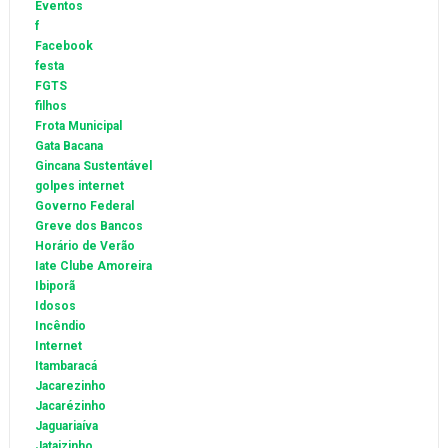
Eventos
f
Facebook
festa
FGTS
filhos
Frota Municipal
Gata Bacana
Gincana Sustentável
golpes internet
Governo Federal
Greve dos Bancos
Horário de Verão
Iate Clube Amoreira
Ibiporã
Idosos
Incêndio
Internet
Itambaracá
Jacarezinho
Jacarézinho
Jaguariaíva
Jataizinho