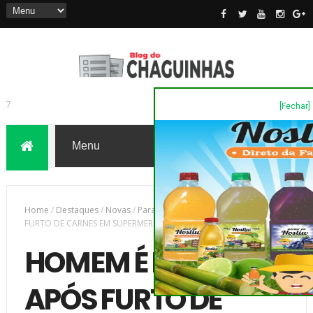
[Fechar]
7
Home
/
Destaques
/
Novas
/
Parana
/
HOMEM É PRESO APÓS
FURTO DE CARNES EM SUPERMERCADO
HOMEM É PRESO
APÓS FURTO DE