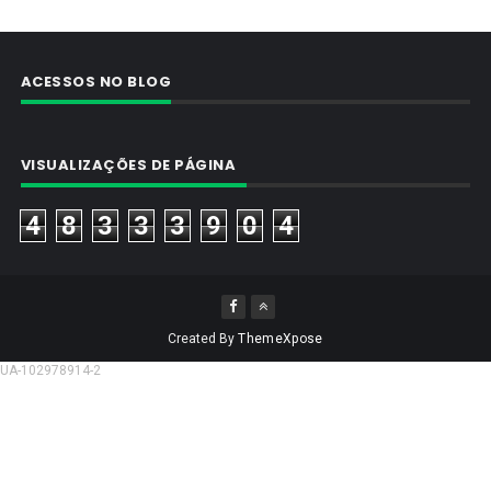
ACESSOS NO BLOG
VISUALIZAÇÕES DE PÁGINA
4
8
3
3
3
9
0
4
Created By
ThemeXpose
UA-102978914-2