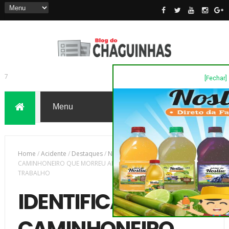
[Fechar]
7
Home
/
Acidente
/
Destaques
/
Novas
/
IDENTIFICADO
CAMINHONEIRO QUE MORREU APÓS SOFRER ACIDENTE DE
TRABALHO
IDENTIFICADO
CAMINHONEIRO