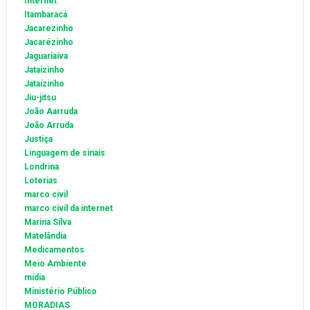
Internet
Itambaracá
Jacarezinho
Jacarézinho
Jaguariaíva
Jataizinho
Jataízinho
Jiu-jitsu
João Aarruda
João Arruda
Justiça
Linguagem de sinais
Londrina
Loterias
marco civil
marco civil da internet
Marina Silva
Matelândia
Medicamentos
Meio Ambiente
mídia
Ministério Público
MORADIAS