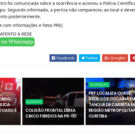
astro foi comunicada sobre a ocorrência e acionou a Polícia Científic
po. Segundo informado, a perícia não compareceu ao local e deve
ento posteriormente.
de com informações e fotos PRE)
ATENTO A REDE
Facebook
Twitter
Google+
DESTAQUES
PRF LOCALIZA QUASE
RADO
300KG DE COCAÍNA E
ACIDENTE
BLICA
TANQUE DE CARRETA N
 CASO É
COLISÃO FRONTAL DEIXA
REGIÃO METROPOLITAN
CINCO FERIDOS NA PR-151
CURITIBA