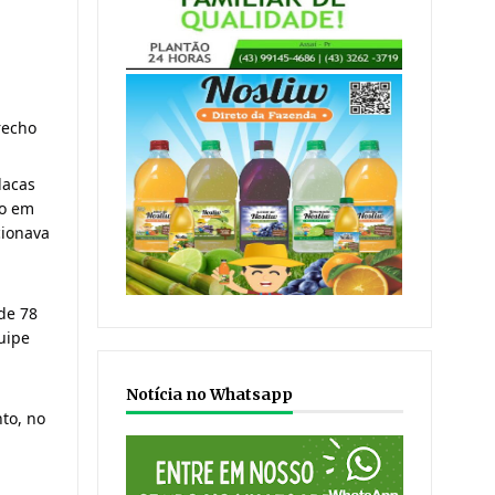
recho
lacas
do em
cionava
de 78
uipe
Notícia no Whatsapp
to, no