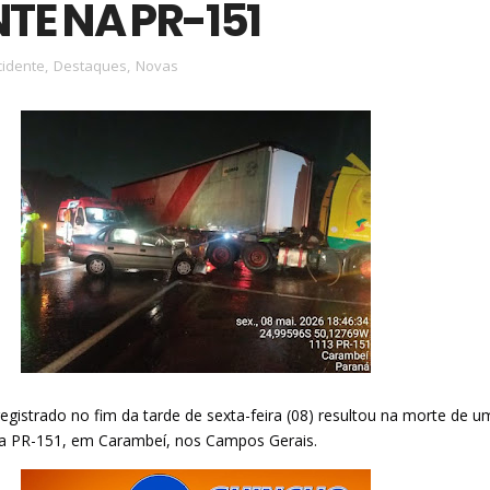
TE NA PR-151
cidente
,
Destaques
,
Novas
egistrado no fim da tarde de sexta-feira (08) resultou na morte de u
a PR-151, em Carambeí, nos Campos Gerais.