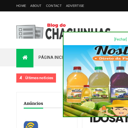
HOME
ABOUT
CONTACT
ADVERTISE
[Fechar]
PÁGINA INICIAL
PLANTÃO
FALE COM
Últimas notícias
Home
/
Acidente
/
Dest
Anúncios
IDOSA