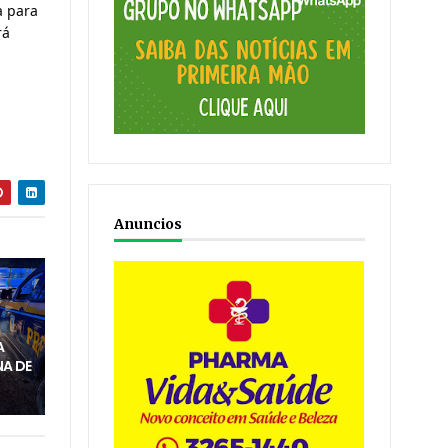
a para
rá
Anuncios
M
A
A DE