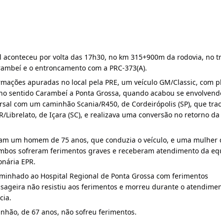
al aconteceu por volta das 17h30, no km 315+900m da rodovia, no t
arambeí e o entroncamento com a PRC-373(A).
mações apuradas no local pela PRE, um veículo GM/Classic, com p
a no sentido Carambeí a Ponta Grossa, quando acabou se envolven
rsal com um caminhão Scania/R450, de Cordeirópolis (SP), que tra
Librelato, de Içara (SC), e realizava uma conversão no retorno da
am um homem de 75 anos, que conduzia o veículo, e uma mulher 
Ambos sofreram ferimentos graves e receberam atendimento da eq
onária EPR.
aminhado ao Hospital Regional de Ponta Grossa com ferimentos
sageira não resistiu aos ferimentos e morreu durante o atendimen
cia.
nhão, de 67 anos, não sofreu ferimentos.