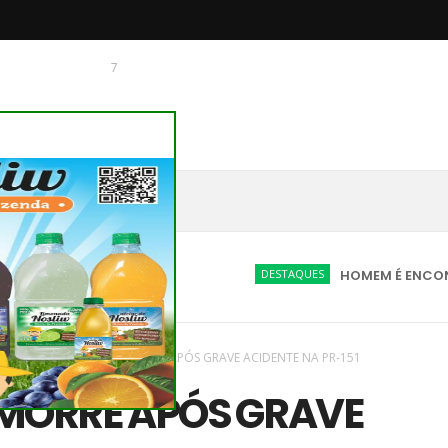
7
 O CHAGUINHAS
DESTAQUES
HOMEM É ENCONTRADO MO
aques
/
Novas
/
IDOSA MORRE APÓS GRAVE ACIDENTE NA PR-151
 MORRE APÓS GRAVE