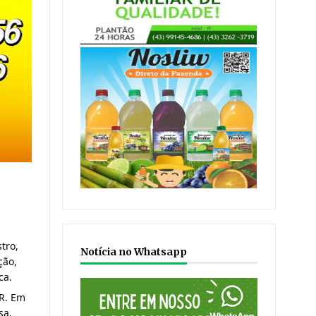
tro,
Notícia no Whatsapp
ção,
ca.
PR. Em
sa,