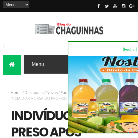
[Fechar]
7
Home
/
Destaques
/
Novas
/
Paraná
/
INDIVÍDUO FOI PRESO APÓS
INCENDIAR A CASA DO PRÓPRIO PAI NO INTERIOR DE CASTRO
INDIVÍDUO FOI
PRESO APÓS