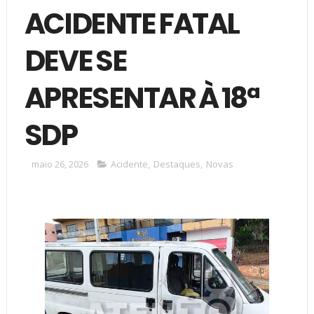
ACIDENTE FATAL
DEVE SE
APRESENTAR À 18ª
SDP
maio 26, 2026
Acidente
,
Destaques
,
Novas