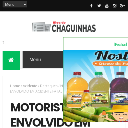
[Fechar]
7
Home
/
Acidente
/
Destaques
/
Novas
/
MOTORISTA DE VAN
ENVOLVIDO EM ACIDENTE FATAL DEVE SE APRESENTAR À 18ª SDP
MOTORISTA DE VAN
ENVOLVIDO EM