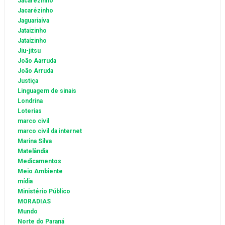
Jacarezinho
Jacarézinho
Jaguariaíva
Jataizinho
Jataízinho
Jiu-jitsu
João Aarruda
João Arruda
Justiça
Linguagem de sinais
Londrina
Loterias
marco civil
marco civil da internet
Marina Silva
Matelândia
Medicamentos
Meio Ambiente
mídia
Ministério Público
MORADIAS
Mundo
Norte do Paraná