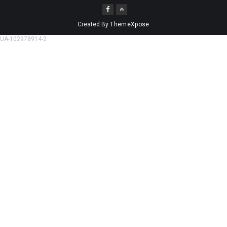
Created By
ThemeXpose
UA-102978914-2