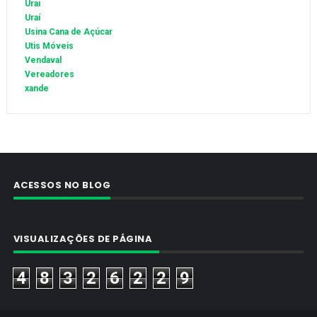
Urai
Uraí
Usina Cana de Açúcar
Utis Móveis
Vendaval
Vereadores
xande
ACESSOS NO BLOG
VISUALIZAÇÕES DE PÁGINA
4
8
3
2
6
2
2
9