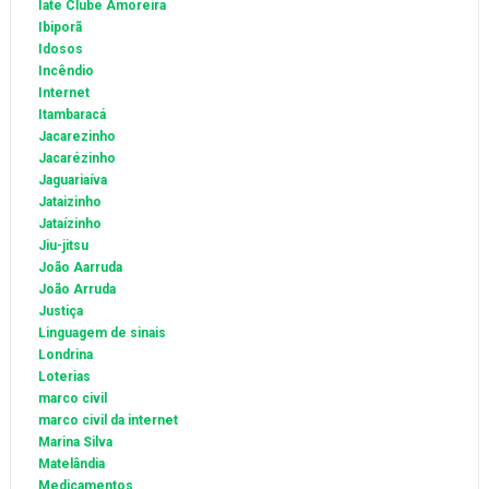
Iate Clube Amoreira
Ibiporã
Idosos
Incêndio
Internet
Itambaracá
Jacarezinho
Jacarézinho
Jaguariaíva
Jataizinho
Jataízinho
Jiu-jitsu
João Aarruda
João Arruda
Justiça
Linguagem de sinais
Londrina
Loterias
marco civil
marco civil da internet
Marina Silva
Matelândia
Medicamentos