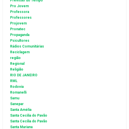
Previsão do Tempo
Pro Jovem
Professora
Professores
Projovem
Pronatec
Propaganda
Psicultores
Rádios Comunitárias
Reciclagem
região
Regional
Religião
RIO DE JANEIRO
RML
Rodovia
Romanelli
Samu
Sanepar
Santa Amélia
Santa Cecilia do Pavão
Santa Cecília do Pavão
Santa Mariana