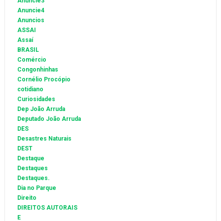
Anuncie3
Anuncie4
Anuncios
ASSAI
Assaí
BRASIL
Comércio
Congonhinhas
Cornélio Procópio
cotidiano
Curiosidades
Dep João Arruda
Deputado João Arruda
DES
Desastres Naturais
DEST
Destaque
Destaques
Destaques.
Dia no Parque
Direito
DIREITOS AUTORAIS
E