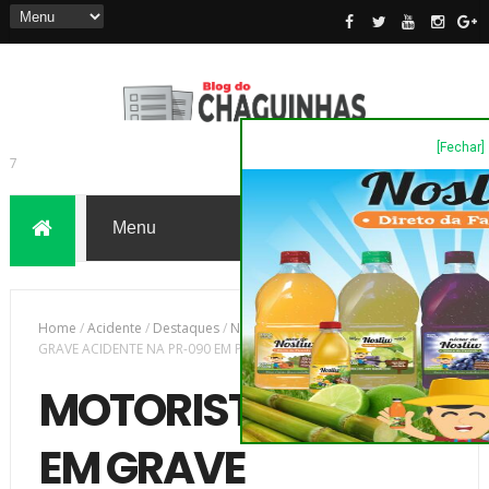
[Fechar]
7
Home
/
Acidente
/
Destaques
/
Novas
/
MOTORISTA MORRE EM
GRAVE ACIDENTE NA PR-090 EM PIRAÍ DO SUL
MOTORISTA MORRE
EM GRAVE