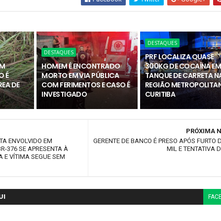
DESTAQUES
DESTAQUES
PRF LOCALIZA QUASE
OM
HOMEM É ENCONTRADO
300KG DE COCAÍNA E
O É
MORTO EM VIA PÚBLICA
TANQUE DE CARRETA N
REA DE
COM FERIMENTOS E CASO É
REGIÃO METROPOLITAN
INVESTIGADO
CURITIBA
PRÓXIMA N
TA ENVOLVIDO EM
GERENTE DE BANCO É PRESO APÓS FURTO D
R-376 SE APRESENTA À
MIL E TENTATIVA 
A E VÍTIMA SEGUE SEM
UI
FAC