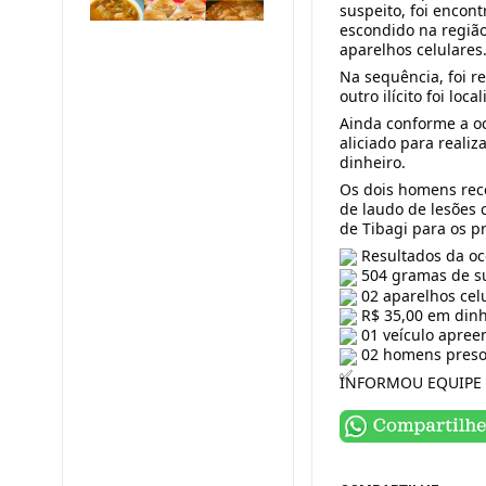
suspeito, foi enco
escondido na regiã
aparelhos celulares
Na sequência, foi r
outro ilícito foi loc
Ainda conforme a oc
aliciado para reali
dinheiro.
Os dois homens rec
de laudo de lesões 
de Tibagi para os p
Resultados da oc
504 gramas de su
02 aparelhos cel
R$ 35,00 em dinh
01 veículo apree
02 homens preso
INFORMOU EQUIPE 