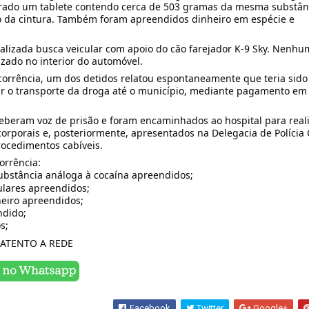
ntrado um tablete contendo cerca de 503 gramas da mesma substân
o da cintura. Também foram apreendidos dinheiro em espécie e
.
ealizada busca veicular com apoio do cão farejador K-9 Sky. Nenhu
alizado no interior do automóvel.
orrência, um dos detidos relatou espontaneamente que teria sido
zar o transporte da droga até o município, mediante pagamento em
eberam voz de prisão e foram encaminhados ao hospital para real
corporais e, posteriormente, apresentados na Delegacia de Polícia C
rocedimentos cabíveis.
orrência:
bstância análoga à cocaína apreendidos;
ulares apreendidos;
eiro apreendidos;
ndido;
s;
ATENTO A REDE
Facebook
Twitter
Google+