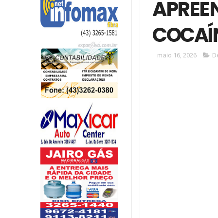
APREEN
COCAÍ
maio 16, 2026
D