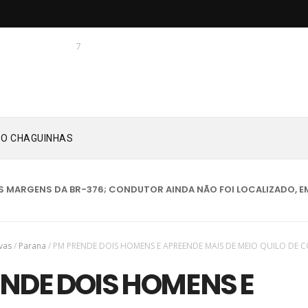
7
 O CHAGUINHAS
ENS DA BR-376; CONDUTOR AINDA NÃO FOI LOCALIZADO, EM TIJUCA
vas
/
Parana
/
PM PRENDE DOIS HOMENS E APREENDE MAIS DE MEIO QUILO DE 
NDE DOIS HOMENS E