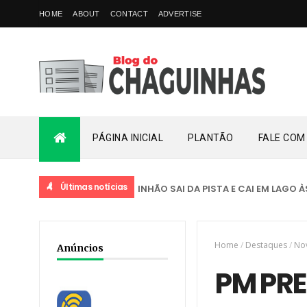
HOME
ABOUT
CONTACT
ADVERTISE
PÁGINA INICIAL
PLANTÃO
FALE COM
Últimas notícias
ACIDENTE
CAMINHÃO SAI DA PISTA E CAI EM LAGO ÀS MARG
Home
/
Destaques
/
No
Anúncios
PM PRE