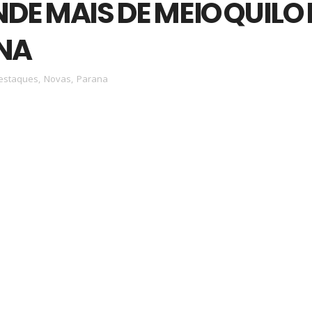
DE MAIS DE MEIO QUILO 
NA
estaques
,
Novas
,
Parana