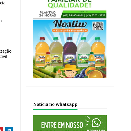
cia,
m
ização
ivil
Notícia no Whatsapp