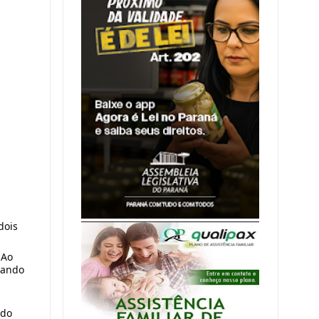
dois
 Ao
zando
ndo