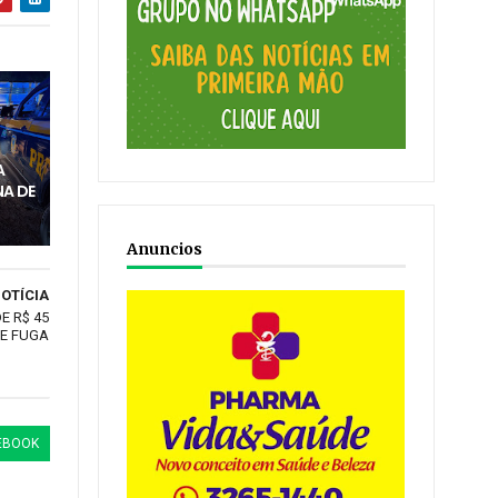
M
A
A DE
Anuncios
OTÍCIA
E R$ 45
DE FUGA
EBOOK