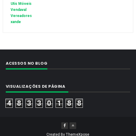
Utis Móveis
Vendaval
Vereadores
xande
ACESSOS NO BLOG
VISUALIZAÇÕES DE PÁGINA
4
8
3
3
0
1
8
8
Created By
ThemeXpose