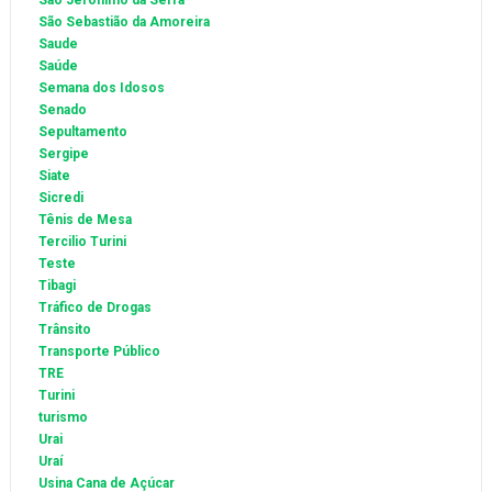
São Jerônimo da Serra
São Sebastião da Amoreira
Saude
Saúde
Semana dos Idosos
Senado
Sepultamento
Sergipe
Siate
Sicredi
Tênis de Mesa
Tercilio Turini
Teste
Tibagi
Tráfico de Drogas
Trânsito
Transporte Público
TRE
Turini
turismo
Urai
Uraí
Usina Cana de Açúcar