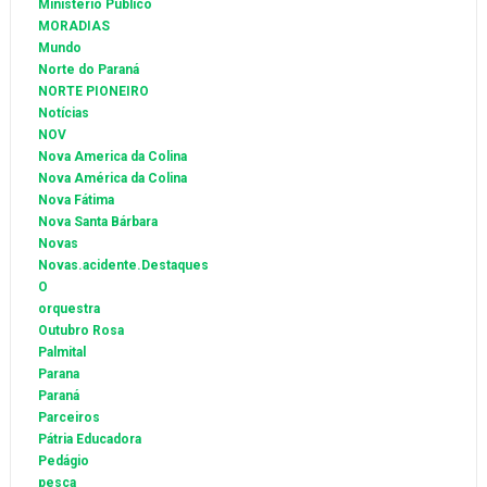
Ministério Público
MORADIAS
Mundo
Norte do Paraná
NORTE PIONEIRO
Notícias
NOV
Nova America da Colina
Nova América da Colina
Nova Fátima
Nova Santa Bárbara
Novas
Novas.acidente.Destaques
O
orquestra
Outubro Rosa
Palmital
Parana
Paraná
Parceiros
Pátria Educadora
Pedágio
pesca