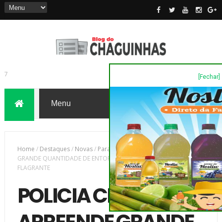
[Fechar]
7
Home
/
Destaques
/
Novas
/
Parana
/
POLICIA CIVIL APREENDE
GRANDE QUANTIDADE DE ENTORPECENTES E PRENDEM HOMEM EM
FLAGRANTE
POLICIA CIVIL
APREENDE GRANDE