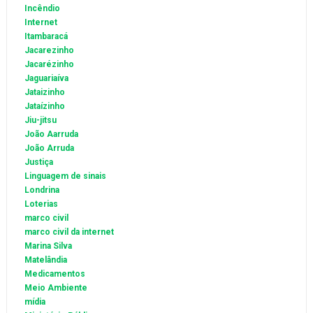
Incêndio
Internet
Itambaracá
Jacarezinho
Jacarézinho
Jaguariaíva
Jataizinho
Jataízinho
Jiu-jitsu
João Aarruda
João Arruda
Justiça
Linguagem de sinais
Londrina
Loterias
marco civil
marco civil da internet
Marina Silva
Matelândia
Medicamentos
Meio Ambiente
mídia