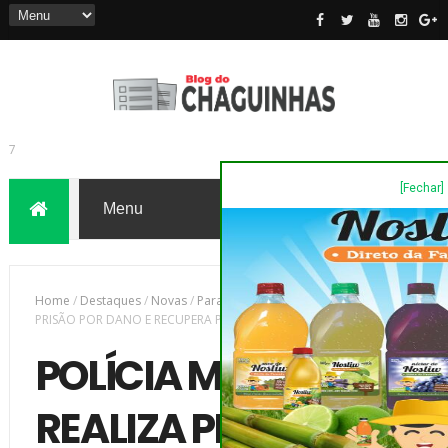
[Fechar]
7
Home
/
Destaques
/
Novas
/
Paraná
/
POLÍCIA MILITAR REALIZA
PRISÃO POR DANO E RECUPERA PRODUTOS DE ORIGEM ILÍCITA
POLÍCIA MILITAR
REALIZA PRISÃO POR