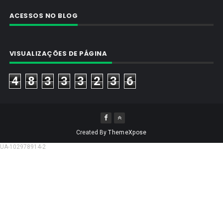
ACESSOS NO BLOG
VISUALIZAÇÕES DE PÁGINA
4
8
3
3
3
2
3
6
Created By
ThemeXpose
UA-102978914-2