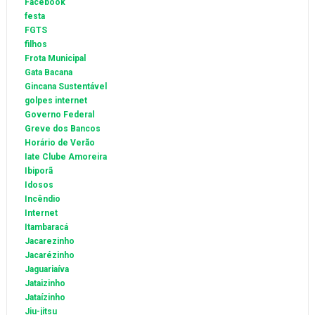
Facebook
festa
FGTS
filhos
Frota Municipal
Gata Bacana
Gincana Sustentável
golpes internet
Governo Federal
Greve dos Bancos
Horário de Verão
Iate Clube Amoreira
Ibiporã
Idosos
Incêndio
Internet
Itambaracá
Jacarezinho
Jacarézinho
Jaguariaíva
Jataizinho
Jataízinho
Jiu-jitsu