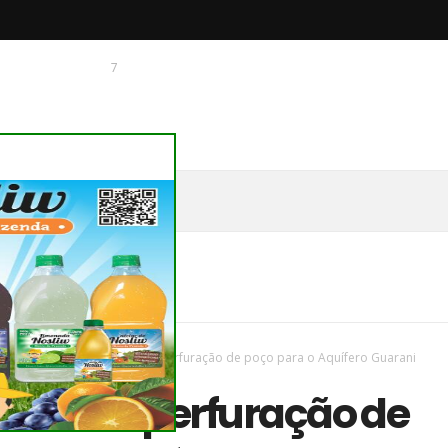
7
 O CHAGUINHAS
vas
/
Paraná
/
Sanepar inicia perfuração de poço para o Aquífero Guarani
r inicia perfuração de