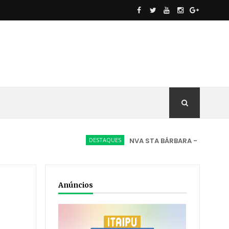
DESTAQUES
NVA STA BÁRBARA - FATO INÉDITO, O
Anúncios