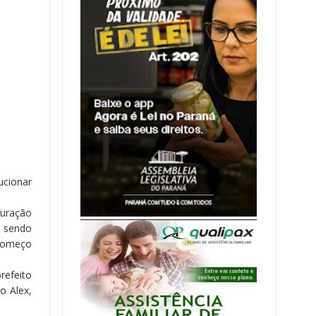
o
ucionar
furação
á sendo
 começo
refeito
o Alex,