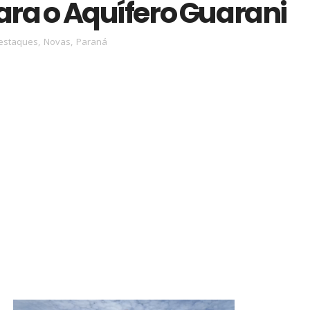
ara o Aquífero Guarani
estaques
,
Novas
,
Paraná