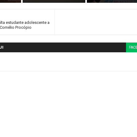
lta estudante adolescente a
Cornélio Procópio
UI
FAC