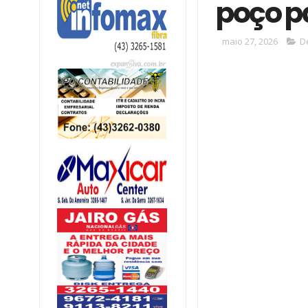
poço p
maio 27, 2026
D