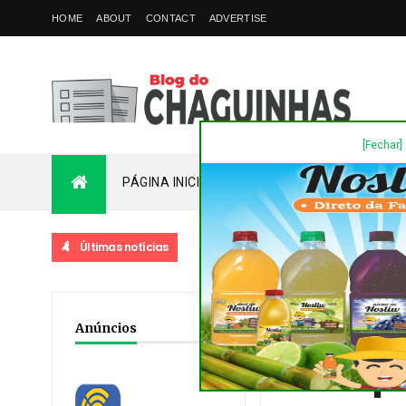
HOME
ABOUT
CONTACT
ADVERTISE
[Fechar]
PÁGINA INICIAL
PLANTÃO
FALE COM
Últimas notícias
Home
/
Destaques
/
No
Anúncios
Sanepa