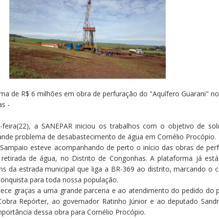
ma de R$ 6 milhões em obra de perfuração do "Aquífero Guarani" n
s -
feira(22), a SANEPAR iniciou os trabalhos com o objetivo de sol
rande problema de desabastecimento de água em Cornélio Procópio.
 Sampaio esteve acompanhando de perto o início das obras de per
retirada de água, no Distrito de Congonhas. A plataforma já est
s da estrada municipal que liga a BR-369 ao distrito, marcando o
onquista para toda nossa população.
tece graças a uma grande parceria e ao atendimento do pedido do p
obra Repórter, ao governador Ratinho Júnior e ao deputado Sandr
portância dessa obra para Cornélio Procópio.