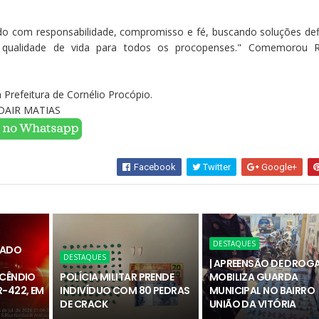
o com responsabilidade, compromisso e fé, buscando soluções defi
s qualidade de vida para todos os procopenses." Comemorou
Prefeitura de Cornélio Procópio.
DAIR MATIAS
Facebook
Twitter
Google+
DESTAQUES
RADO
DESTAQUES
| APREENSÃO DE DROG
NCÊNDIO
POLÍCIA MILITAR PRENDE
MOBILIZA GUARDA
-422, EM
INDIVÍDUO COM 80 PEDRAS
MUNICIPAL NO BAIRRO
DE CRACK
UNIÃO DA VITÓRIA