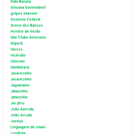
Gata Bacana
Gincana Sustentável
golpes internet
Governo Federal
Greve dos Bancos
Horário de Verão
Iate Clube Amoreira
Ibiporã
Idosos
Incêndio
Internet
Itambaracá
Jacarezinho
Jacarézinho
Jaguariaíva
Jataizinho
Jataízinho
Jiu-jitsu
João Aarruda
João Arruda
Justiça
Linguagem de sinais
Londrina