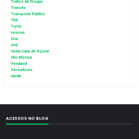
Tráfico de Drogas
Trânsito
Transporte Público
TRE
Turini
turismo
Urai
Uraí
Usina Cana de Açúcar
Utis Móveis
Vendaval
Vereadores
xande
ACESSOS NO BLOG