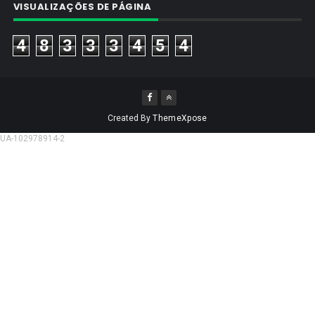
VISUALIZAÇÕES DE PÁGINA
4
8
3
3
3
4
5
4
Created By
ThemeXpose
UA-102978914-2