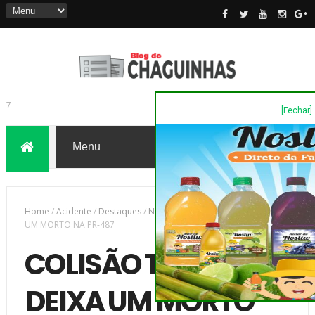
[Fechar]
7
Home
/
Acidente
/
Destaques
/
Novas
/
COLISÃO TRASEIRA DEIXA
UM MORTO NA PR-487
COLISÃO TRASEIRA
DEIXA UM MORTO