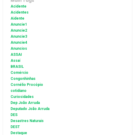
Main Tags
Acidente
Acidentes
Aidente
Anuncie1
Anuncie2
Anuncie3
Anuncie4
Anuncios
ASSAI
Assaí
BRASIL
Comércio
Congonhinhas
Cornélio Procópio
cotidiano
Curiosidades
Dep João Arruda
Deputado João Arruda
DES
Desastres Naturais
DEST
Destaque