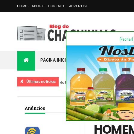
HOME
ABOUT
CONTACT
ADVERTISE
[Fechar]
PÁGINA INICIAL
PLANTÃO
FALE COM
Últimas notícias
RICA DA COLINA - Motorista desaparecido é encontrado morto
Home
/
Destaques
/
No
Anúncios
RIO
HOMEM