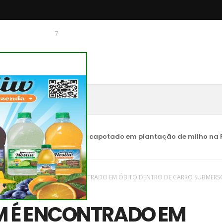
7
 O CHAGUINHAS
 dentro de carro capotado em plantação de milho na PR-160 e
vas
/
Paraná
/
HOMEM É ENCONTRADO EM ÓBITO DENTRO DE CARRO SUBMERS
 É ENCONTRADO EM