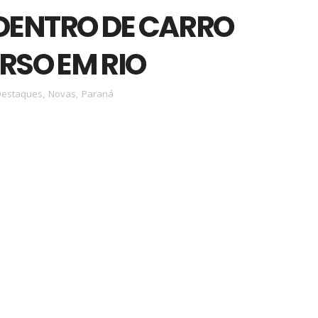
DENTRO DE CARRO
RSO EM RIO
Destaques
,
Novas
,
Paraná