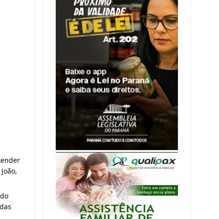
ender 
oão, 
do 
das 