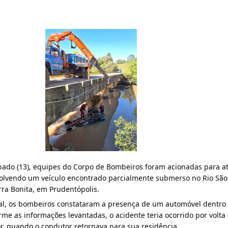
ado (13), equipes do Corpo de Bombeiros foram acionadas para at
olvendo um veículo encontrado parcialmente submerso no Rio São J
rra Bonita, em Prudentópolis.
al, os bombeiros constataram a presença de um automóvel dentro 
me as informações levantadas, o acidente teria ocorrido por volta 
or, quando o condutor retornava para sua residência.