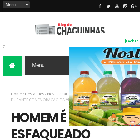
[Fechar]
7
Home
/
Destaques
/
Novas
/
Paraná
/
HOMEM É ESFAQUEADO
DURANTE COMEMORAÇÃO DA VITÓRIA DO BRASIL
HOMEM É
ESFAQUEADO