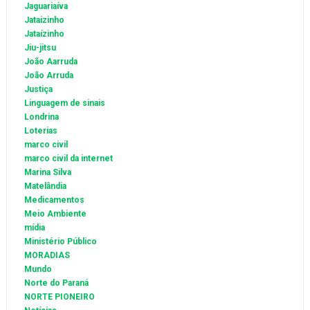
Jaguariaíva
Jataizinho
Jataízinho
Jiu-jitsu
João Aarruda
João Arruda
Justiça
Linguagem de sinais
Londrina
Loterias
marco civil
marco civil da internet
Marina Silva
Matelândia
Medicamentos
Meio Ambiente
mídia
Ministério Público
MORADIAS
Mundo
Norte do Paraná
NORTE PIONEIRO