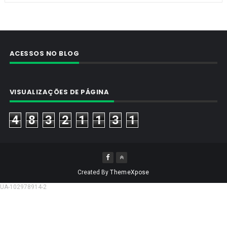
ACESSOS NO BLOG
VISUALIZAÇÕES DE PÁGINA
4
8
3
2
1
1
3
1
Created By
ThemeXpose
UA-102978914-2