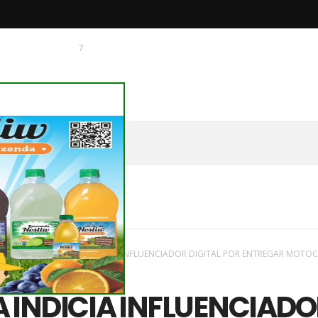
7
 O CHAGUINHAS
vas
/
Paraná
/
NUCRIA INDICIA INFLUENCIADOR DIGITAL POR ENTREGAR MOTOC
 GRAVAÇÃO DE VÍDEOS
 INDICIA INFLUENCIADO