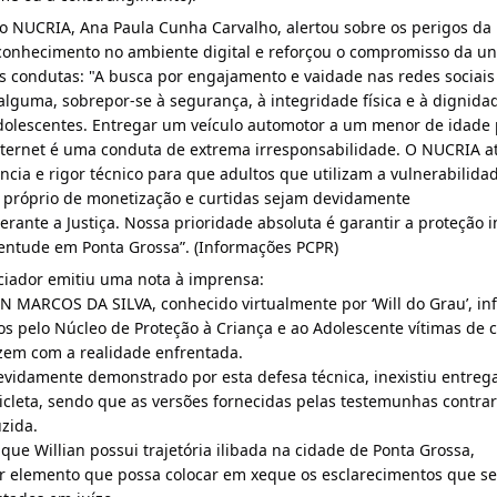
do NUCRIA, Ana Paula Cunha Carvalho, alertou sobre os perigos da
conhecimento no ambiente digital e reforçou o compromisso da u
s condutas: "A busca por engajamento e vaidade nas redes sociais
alguma, sobrepor-se à segurança, à integridade física e à dignida
adolescentes. Entregar um veículo automotor a um menor de idade
ternet é uma conduta de extrema irresponsabilidade. O NUCRIA a
ência e rigor técnico para que adultos que utilizam a vulnerabilida
o próprio de monetização e curtidas sejam devidamente
erante a Justiça. Nossa prioridade absoluta é garantir a proteção i
ventude em Ponta Grossa”. (Informações PCPR)
ciador emitiu uma nota à imprensa:
N MARCOS DA SILVA, conhecido virtualmente por ‘Will do Grau’, i
os pelo Núcleo de Proteção à Criança e ao Adolescente vítimas de 
zem com a realidade enfrentada.
vidamente demonstrado por esta defesa técnica, inexistiu entreg
icleta, sendo que as versões fornecidas pelas testemunhas contra
zida.
que Willian possui trajetória ilibada na cidade de Ponta Grossa,
er elemento que possa colocar em xeque os esclarecimentos que s