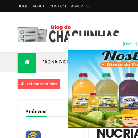
HOME
ABOUT
CONTACT
ADVERTISE
[Fechar]
PÁGINA INICIAL
PLANTÃO
FALE COM
Últimas notícias
Home
/
Destaques
/
No
Anúncios
A ADOLESCENTES PARA
NUCRIA