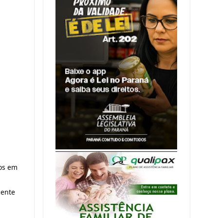
nos em
cente