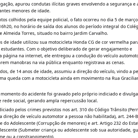
stigação, apurou condutas ilícitas graves envolvendo a segurança e 
antes menores de idade.
os colhidos pela equipe policial, o fato ocorreu no dia 5 de março
 16h20, no horário de saída dos alunos do período integral do Colé
 Almeida Torres, situado no bairro Jardim Carvalho.
 de idade utilizou sua motocicleta Honda CG de cor vermelha par
s estudantes. Com o objetivo deliberado de gerar engajamento e
a página na internet, ele entregou a condução do veículo automot
arem manobras na via pública enquanto registrava as cenas.
dos, de 14 anos de idade, assumiu a direção do veículo, vindo a p
 uma queda com a motocicleta ainda em movimento na Rua Gracilia
O momento do acidente foi gravado pelo próprio indiciado e divul
de rede social, gerando ampla repercussão local.
diciado pelos crimes previstos nos art. 310 do Código Trânsito (Perm
a direção de veículo automotor a pessoa não habilitada), art. 244-
 e do Adolescente (Corrupção de menores) e art. Artigo 232 do Esta
lescente (Submeter criança ou adolescente sob sua autoridade, g
ame ou a constrangimento).