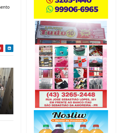
mento
AS