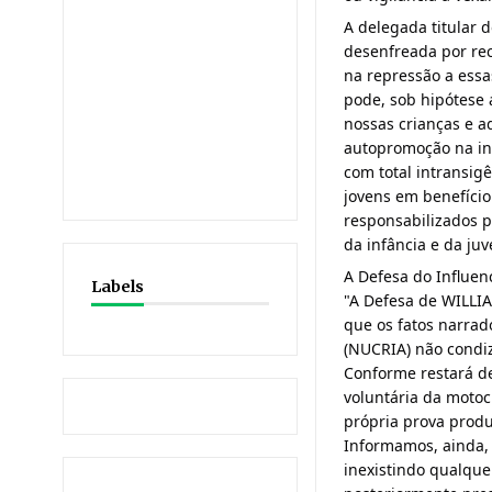
A delegada titular 
desenfreada por re
na repressão a essa
pode, sob hipótese 
nossas crianças e 
autopromoção na in
com total intransig
jovens em benefíci
responsabilizados p
da infância e da ju
A Defesa do Influen
Labels
"A Defesa de WILLIA
que os fatos narrad
(NUCRIA) não condi
Conforme restará de
voluntária da motoc
própria prova produ
Informamos, ainda, 
inexistindo qualqu