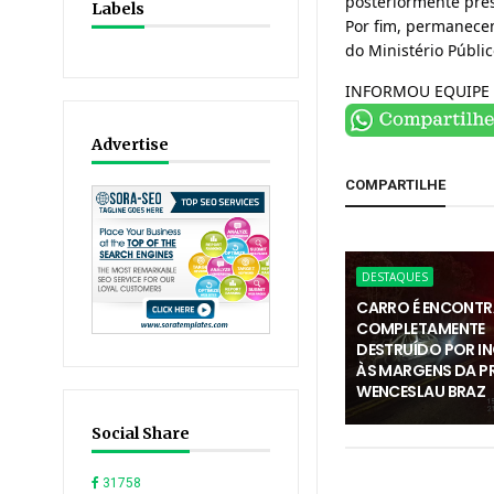
posteriormente pres
Labels
Por fim, permanece
do Ministério Públi
INFORMOU EQUIPE 
Advertise
COMPARTILHE
DESTAQUES
CARRO É ENCONT
COMPLETAMENTE
DESTRUÍDO POR I
ÀS MARGENS DA PR
WENCESLAU BRAZ
Social Share
31758