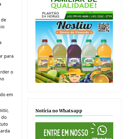
a
 de
gio
a
or para
erder o
no
gado em
itir,
Notícia no Whatsapp
B do
tuto
uarda