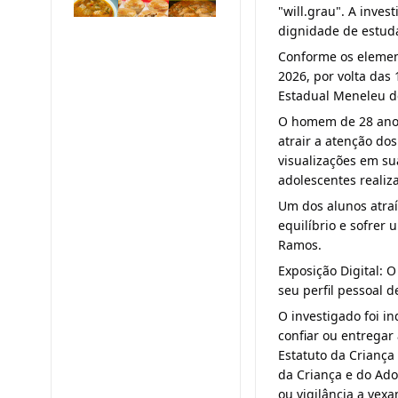
"will.grau". A inve
dignidade de estud
Conforme os element
2026, por volta das
Estadual Meneleu de
O homem de 28 anos
atrair a atenção do
visualizações em su
adolescentes realiz
Um dos alunos atraí
equilíbrio e sofrer
Ramos.
Exposição Digital: 
seu perfil pessoal 
O investigado foi in
confiar ou entregar 
Estatuto da Criança
da Criança e do Ado
ou vigilância a vex