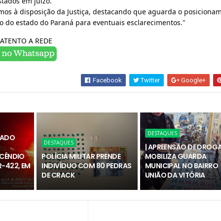
tados em juízo.
mos à disposição da Justiça, destacando que aguarda o posiciona
co do estado do Paraná para eventuais esclarecimentos."
ATENTO A REDE
Facebook
Twitter
Google+
DESTAQUES
RADO
DESTAQUES
| APREENSÃO DE DROG
NCÊNDIO
POLÍCIA MILITAR PRENDE
MOBILIZA GUARDA
-422, EM
INDIVÍDUO COM 80 PEDRAS
MUNICIPAL NO BAIRRO
DE CRACK
UNIÃO DA VITÓRIA