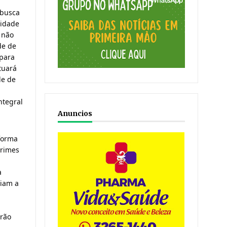
 busca
nidade
 não
de de
 para
tuará
de de
ntegral
Anuncios
nforma
crimes
a
riam a
erão