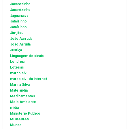
Jacarezinho
Jacarézinho
Jaguariaíva
Jataizinho
Jataízinho
Jiu-jitsu
João Aarruda
João Arruda
Justiça
Linguagem de sinais
Londrina
Loterias
marco civil
marco civil da internet
Marina Silva
Matelândia
Medicamentos
Meio Ambiente
mídia
Ministério Público
MORADIAS
Mundo