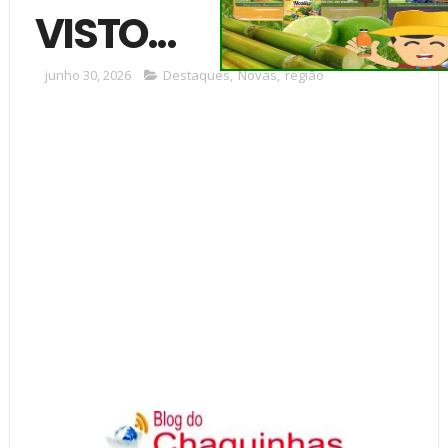
VISTO...
junho 30, 2026
Destaques
,
Novas
,
região