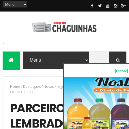
[Fechar]
7
Home
/
Destaques
/
Novas
/
região
/
PARCEIROS - SÓ É LEMBRADO
QUEM É VISTO...
PARCEIROS - SÓ É
LEMBRADO QUEM É