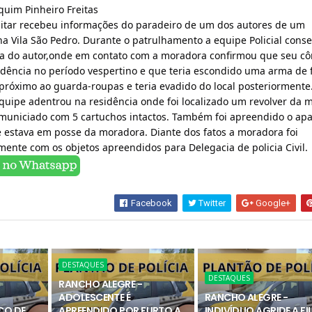
uim Pinheiro Freitas
ilitar recebeu informações do paradeiro de um dos autores de um 
na Vila São Pedro. Durante o patrulhamento a equipe Policial conse
cia do autor,onde em contato com a moradora confirmou que seu cô
idência no período vespertino e que teria escondido uma arma de f
 próximo ao guarda-roupas e teria evadido do local posteriormente.
equipe adentrou na residência onde foi localizado um revolver da m
, municiado com 5 cartuchos intactos. Também foi apreendido o apa
e estava em posse da moradora. Diante dos fatos a moradora foi 
nte com os objetos apreendidos para Delegacia de policia Civil. 
Facebook
Twitter
Google+
DESTAQUES
DESTAQUES
RANCHO ALEGRE -
ADOLESCENTE É
RANCHO ALEGRE -
CO DE
APREENDIDO POR FURTO A
INDIVÍDUO AGRIDE A FI