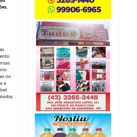
do 
ões.
as 
ento 
rsas 
ino 
as no 
 a 
vel 
lvidos 