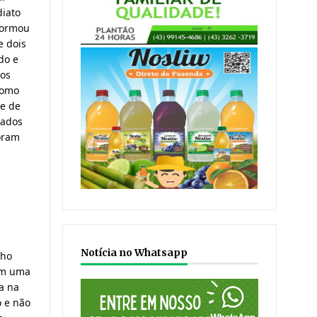
iato 
formou 
 dois 
o e 
os 
omo 
e de 
ados 
oram 
Notícia no Whatsapp
ho 
em uma 
a na 
e não 