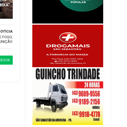
RIXA"
OTÍCIA
E FOGO,
UNIÇÃO
EBOOK