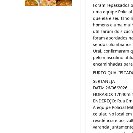
Foram repassados os
uma equipe Policial
que ela e seu filho 
homens e uma mulhe
utilizaram dois cac
foram abordados na 
sendo colombianos e
Urai, confirmaram 
pelo masculino utili
encaminhadas para D
FURTO QUALIFICAD
SERTANEJA
DATA: 26/06/2026
HORÁRIO: 17h40mi
ENDEREÇO: Rua Emi
A equipe Policial M
celular. No local e
residência e por vo
varanda juntamente