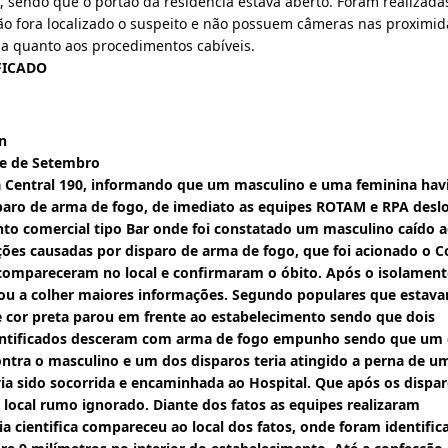
l, sendo que o portão da residência estava aberto. Foram realizadas
ão fora localizado o suspeito e não possuem câmeras nas proximida
ada quanto aos procedimentos cabíveis.
FICADO
n
e de Setembro
ia Central 190, informando que um masculino e uma feminina hav
sparo de arma de fogo, de imediato as equipes ROTAM e RPA desl
to comercial tipo Bar onde foi constatado um masculino caído ao
ções causadas por disparo de arma de fogo, que foi acionado o C
ompareceram no local e confirmaram o óbito. Após o isolament
ssou a colher maiores informações. Segundo populares que estava
e cor preta parou em frente ao estabelecimento sendo que dois 
entificados desceram com arma de fogo empunho sendo que um d
ntra o masculino e um dos disparos teria atingido a perna de um
ia sido socorrida e encaminhada ao Hospital. Que após os dispar
local rumo ignorado. Diante dos fatos as equipes realizaram 
cia cientifica compareceu ao local dos fatos, onde foram identific