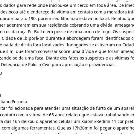
 dados para rede onde iniciou-se um cerco em toda área. De imed
 deslocou até o endereço da vítima em contato com a moradora in
ligaram para o 190, porem seu filho não estava no local. Relatou que
r adentraram em sua residência cobrando uma dívida, ameaçand
horros da raça Pit Bull e em posse de uma arma de fogo. Os suspeit
Cidade de Ibiporã-pr, durante a abordagem foram identificados c
 nada de ilícito fora localizados. Indagados se estiveram na Cidad
que sim, que foram conversar sobre uma dívida e que foram ameaç
zando-se de uma faca. Diante dos fatos os suspeitos e as vítimas f
elegacia de Policia Civil para apreciação e providencias.
O
n
liano Perneta
ilitar foi acionada para atender uma situação de furto de um aparel
m contato com a vítima de 65 anos relatou que estava trabalhando 
lta das 16h deixou o aparelho celular um Xiaomi/Redimi 11 cor pret
 com algumas ferramentas. Que as 17h30min foi pegar o aparelho 