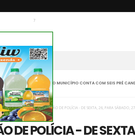
7
 O CHAGUINHAS
- FATO INÉDITO, O MUNICÍPIO CONTA COM SEIS PRÉ CANDIDATOS A
vas
/
Plantão de Polícia
/
PLANTÃO DE POLÍCIA - DE SEXTA, 26, PARA SÁBADO, 27
IO NA REGIÃO
O DE POLÍCIA - DE SEXTA