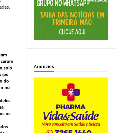
 
des. 
iam 
ocaram 
Anuncios
 solo 
orpo 
o do 
m no 
eles 
a 
os os 
ados 