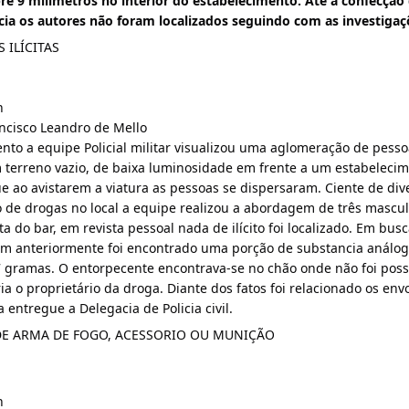
bre 9 milímetros no interior do estabelecimento. Até a confecção 
cia os autores não foram localizados seguindo com as investigaç
 ILÍCITAS
n
cisco Leandro de Mello
to a equipe Policial militar visualizou uma aglomeração de pesso
terreno vazio, de baixa luminosidade em frente a um estabelecim
e ao avistarem a viatura as pessoas se dispersaram. Ciente de dive
o de drogas no local a equipe realizou a abordagem de três mascul
 do bar, em revista pessoal nada de ilícito foi localizado. Em busc
m anteriormente foi encontrado uma porção de substancia análoga
gramas. O entorpecente encontrava-se no chão onde não foi possí
ia o proprietário da droga. Diante dos fatos foi relacionado os envo
 entregue a Delegacia de Policia civil.
DE ARMA DE FOGO, ACESSORIO OU MUNIÇÃO
n