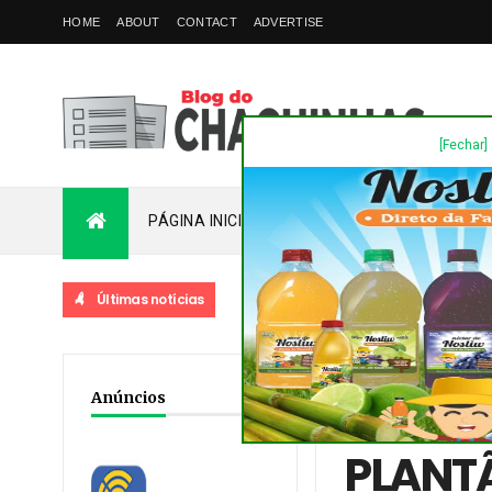
HOME
ABOUT
CONTACT
ADVERTISE
[Fechar]
PÁGINA INICIAL
PLANTÃO
FALE COM
Últimas notícias
DESTAQUES
NVA STA BÁRBARA 
Home
/
Destaques
/
No
Anúncios
INCLUSIVE UM HOMICÍD
PLANTÃ