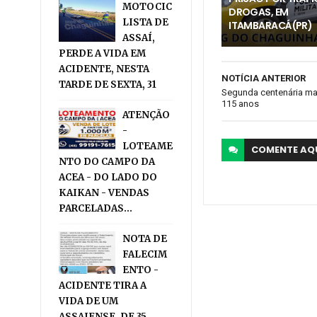
MOTOCIC
DROGAS, EM
LISTA DE
ITAMBARACÁ(PR)
ASSAÍ,
PERDE A VIDA EM
ACIDENTE, NESTA
NOTÍCIA ANTERIOR
TARDE DE SEXTA, 31
Segunda centenária mai
115 anos
ATENÇÃO
-
LOTEAME
COMENTE
AQ
NTO DO CAMPO DA
ACEA - DO LADO DO
KAIKAN - VENDAS
PARCELADAS...
NOTA DE
FALECIM
ENTO -
ACIDENTE TIRA A
VIDA DE UM
ASSAIENSE, DE 35