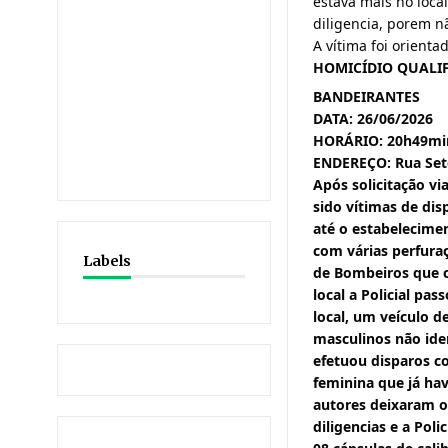
estava mais no loca
diligencia, porem n
A vítima foi orient
HOMICÍDIO QUALI
BANDEIRANTES
DATA: 26/06/2026
HORÁRIO: 20h49mi
ENDEREÇO: Rua Set
Após solicitação v
sido vítimas de di
até o estabelecimen
com várias perfura
Labels
de Bombeiros que c
local a Policial pa
local, um veículo d
masculinos não id
efetuou disparos co
feminina que já hav
autores deixaram o 
diligencias e a Poli