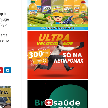
guiu 
njuge 
ogo 
 
arca 
relho 
LHA,