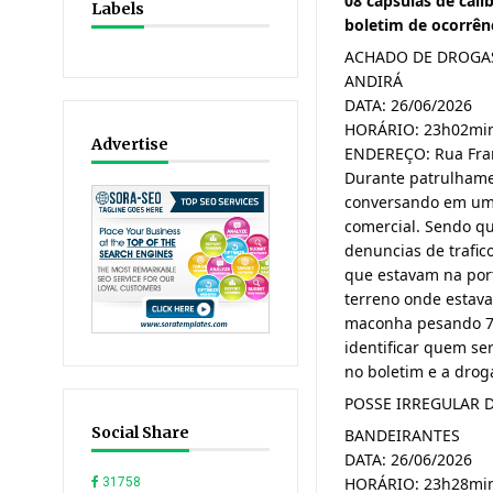
08 cápsulas de cali
Labels
boletim de ocorrên
ACHADO DE DROGAS
ANDIRÁ
DATA: 26/06/2026
HORÁRIO: 23h02mi
Advertise
ENDEREÇO: Rua Fran
Durante patrulhamen
conversando em um 
comercial. Sendo qu
denuncias de trafic
que estavam na porta
terreno onde estava
maconha pesando 7 
identificar quem ser
no boletim e a droga
POSSE IRREGULAR 
Social Share
BANDEIRANTES
DATA: 26/06/2026
HORÁRIO: 23h28mi
31758