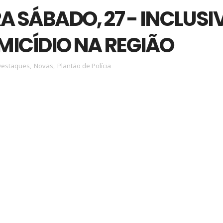
RA SÁBADO, 27 - INCLUSI
ICÍDIO NA REGIÃO
Destaques
,
Novas
,
Plantão de Polícia