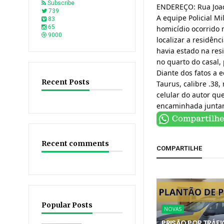
Subscribe
ENDEREÇO: Rua Joaq
739
A equipe Policial M
83
65
homicídio ocorrido 
9000
localizar a residên
havia estado na res
no quarto do casal,
Diante dos fatos a 
Recent Posts
Taurus, calibre .38
celular do autor qu
encaminhada juntame
Recent comments
COMPARTILHE
Popular Posts
NOVAS
PRISÃO POR TRÁFI