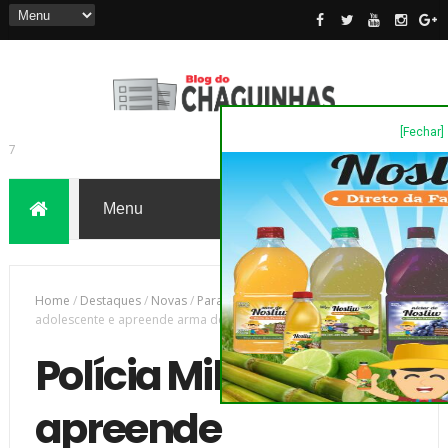
[Fechar]
7
Home
/
Destaques
/
Novas
/
Paraná
/
Polícia Militar apreende
adolescente e apreende arma de fogo, em Wenceslau Braz/PR
Polícia Militar
apreende