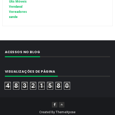
Utis Móveis
Vendaval
Vereadores
xande
ACESSOS NO BLOG
VISUALIZAÇÕES DE PÁGINA
4
8
3
2
1
5
8
0
Created By
ThemeXpose