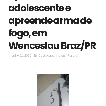
adolescente e
apreende arma de
fogo, em
Wenceslau Braz/PR
junho 02, 2026
Destaques
,
Novas
,
Paraná