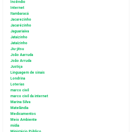
Incêndio
Internet
Itambaracá
Jacarezinho
Jacarézinho
Jaguariaíva
Jataizinho
Jataízinho
Jiu-jitsu
João Aarruda
João Arruda
Justiça
Linguagem de sinais
Londrina
Loterias
marco civil
marco civil da internet
Marina Silva
Matelândia
Medicamentos
Meio Ambiente
mídia
Ministério Público