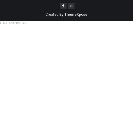
Created By
ThemeXpose
UA-102978914-2