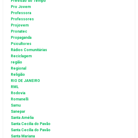
Previsão do Tempo
Pro Jovem
Professora
Professores
Projovem
Pronatec
Propaganda
Psicultores
Rádios Comunitárias
Reciclagem
região
Regional
Religião
RIO DE JANEIRO
RML
Rodovia
Romanelli
Samu
Sanepar
Santa Amélia
Santa Cecilia do Pavão
Santa Cecília do Pavão
Santa Mariana