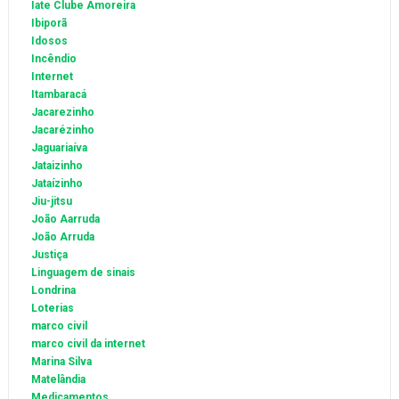
Iate Clube Amoreira
Ibiporã
Idosos
Incêndio
Internet
Itambaracá
Jacarezinho
Jacarézinho
Jaguariaíva
Jataizinho
Jataízinho
Jiu-jitsu
João Aarruda
João Arruda
Justiça
Linguagem de sinais
Londrina
Loterias
marco civil
marco civil da internet
Marina Silva
Matelândia
Medicamentos