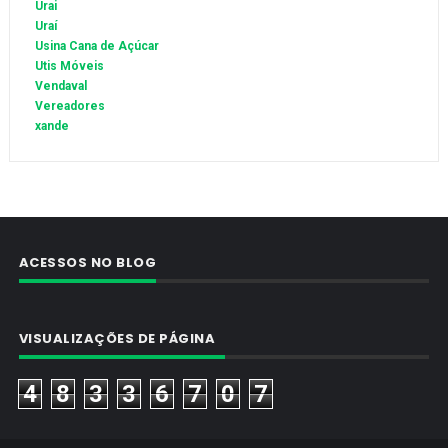
Urai
Uraí
Usina Cana de Açúcar
Utis Móveis
Vendaval
Vereadores
xande
ACESSOS NO BLOG
VISUALIZAÇÕES DE PÁGINA
4
8
3
3
6
7
0
7