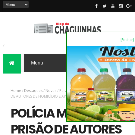
[Fechar]
7
Home
/
Destaques
/
Novas
/
Paraná
/
POLÍCIA MILITAR FAZ PRISÃO
DE AUTORES DE HOMICÍDIO E APREENSÃO DE ARMA DE FOGO
POLÍCIA MILITAR FAZ
PRISÃO DE AUTORES