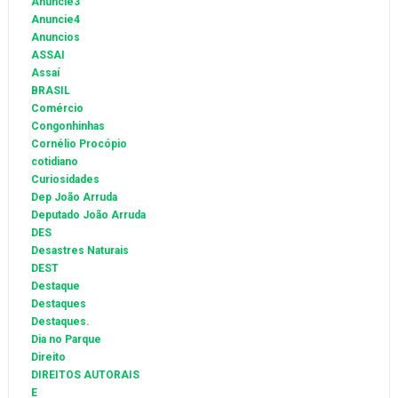
Anuncie3
Anuncie4
Anuncios
ASSAI
Assaí
BRASIL
Comércio
Congonhinhas
Cornélio Procópio
cotidiano
Curiosidades
Dep João Arruda
Deputado João Arruda
DES
Desastres Naturais
DEST
Destaque
Destaques
Destaques.
Dia no Parque
Direito
DIREITOS AUTORAIS
E