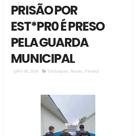
PRISÃO POR
EST*PR0 É PRESO
PELA GUARDA
MUNICIPAL
julho 06, 2026
Destaques
,
Novas
,
Paraná