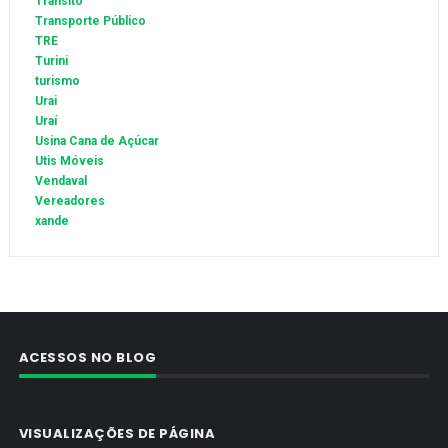
Trânsito
Transporte Público
TRE
Turini
turismo
Urai
Uraí
Usina Cana de Açúcar
Utis Móveis
Vendaval
Vereadores
xande
ACESSOS NO BLOG
VISUALIZAÇÕES DE PÁGINA