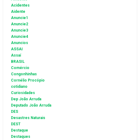
Acidentes
Aidente
Anuncie1
Anuncie2
Anuncie3
Anuncie4
Anuncios
ASSAI
Assaí
BRASIL
Comércio
Congonhinhas
Cornélio Procópio
cotidiano
Curiosidades
Dep João Arruda
Deputado João Arruda
DES
Desastres Naturais
DEST
Destaque
Destaques