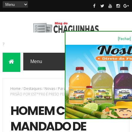
[Fechar]
7
Home
/
Destaques
/
Novas
/
Paraná
/
HOMEM COM MANDADO DE
PRISÃO POR EST*PR0 É PRESO PELA GUARDA MUNICIPAL
HOMEM COM
MANDADO DE