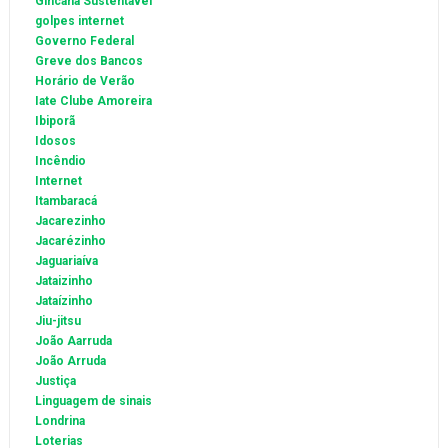
Gincana Sustentável
golpes internet
Governo Federal
Greve dos Bancos
Horário de Verão
Iate Clube Amoreira
Ibiporã
Idosos
Incêndio
Internet
Itambaracá
Jacarezinho
Jacarézinho
Jaguariaíva
Jataizinho
Jataízinho
Jiu-jitsu
João Aarruda
João Arruda
Justiça
Linguagem de sinais
Londrina
Loterias