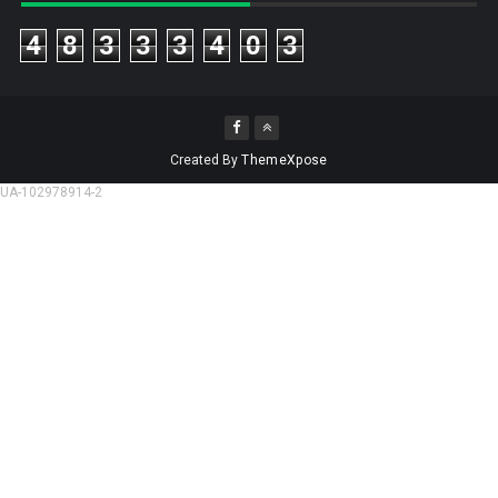
4
8
3
3
3
4
0
3
Created By
ThemeXpose
UA-102978914-2