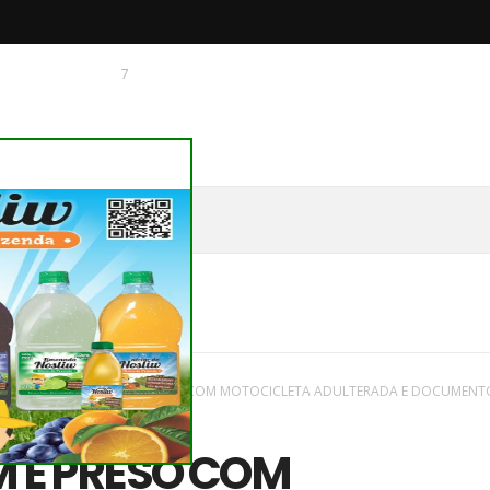
7
 O CHAGUINHAS
vas
/
região
/
HOMEM É PRESO COM MOTOCICLETA ADULTERADA E DOCUMENT
 É PRESO COM