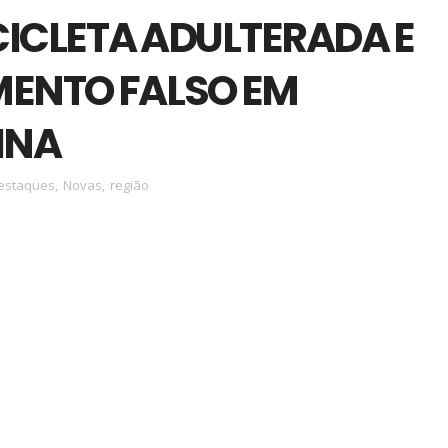
ICLETA ADULTERADA E
ENTO FALSO EM
INA
estaques
,
Novas
,
região