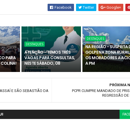
Facebook
Twitter
Google+
DESTAQUES
DESTAQUES
NA REGIÃO - SUSPEITA 
ATENÇÃO - TEMOS TRÊS
GOLPE NA ZONA RURAL,
ICO PARA
VAGAS PARA CONSULTAS,
OS MORADORES A ACI
 COLINA!
NESTE SÁBADO, 08
A PM
PRÓXIMA N
ASSAÍ E SÃO SEBASTIÃO DA
PCPR CUMPRE MANDADO DE PRIS
REGRESSÃO DE 
UI
FAC