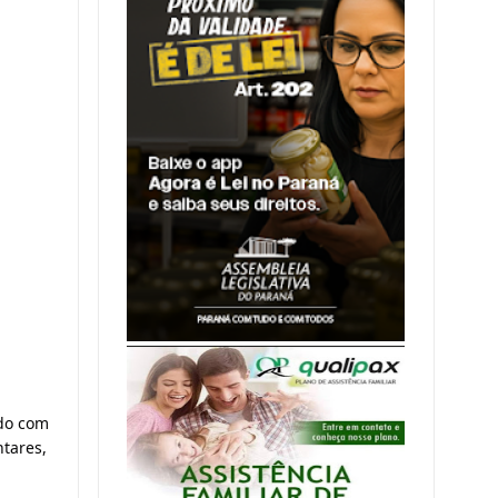
do com 
tares, 