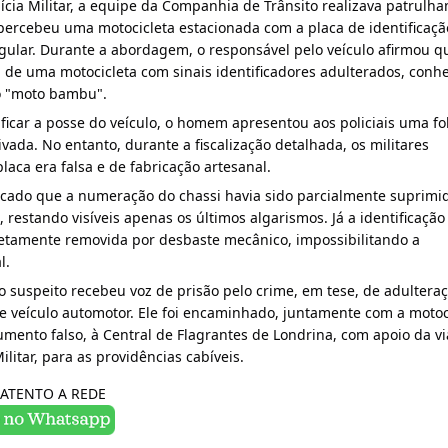
ícia Militar, a equipe da Companhia de Trânsito realizava patrulha
ercebeu uma motocicleta estacionada com a placa de identificação
egular. Durante a abordagem, o responsável pelo veículo afirmou qu
a de uma motocicleta com sinais identificadores adulterados, conhe
 "moto bambu".
ificar a posse do veículo, o homem apresentou aos policiais uma fol
ivada. No entanto, durante a fiscalização detalhada, os militares 
laca era falsa e de fabricação artesanal.
ificado que a numeração do chassi havia sido parcialmente suprimid
restando visíveis apenas os últimos algarismos. Já a identificação 
etamente removida por desbaste mecânico, impossibilitando a 
l.
o suspeito recebeu voz de prisão pelo crime, em tese, de adulteraç
 de veículo automotor. Ele foi encaminhado, juntamente com a motoci
mento falso, à Central de Flagrantes de Londrina, com apoio da via
ilitar, para as providências cabíveis.
ATENTO A REDE