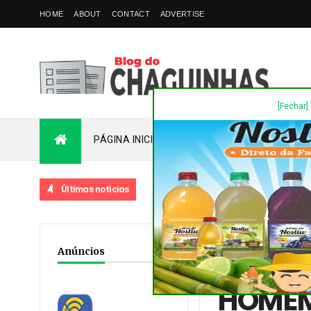
HOME
ABOUT
CONTACT
ADVERTISE
[Fechar]
PÁGINA INICIAL
PLANTÃO
FALE COM
Últimas notícias
Home
/
Destaques
/
No
Anúncios
EM LONDRINA
HOMEM