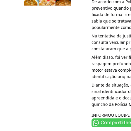
De acordo com a Pol
preventivo quando p
fixada de forma irr
sabia que se tratav
popularmente como
Na tentativa de just
consulta veicular pr
constataram que a p
Além disso, foi ver
raspagem profunda, 
motor estava compl
identificação origina
Diante da situação, 
sinal identificador
apreendida e o docu
guincho da Polícia M
INFORMOU EQUIPE 