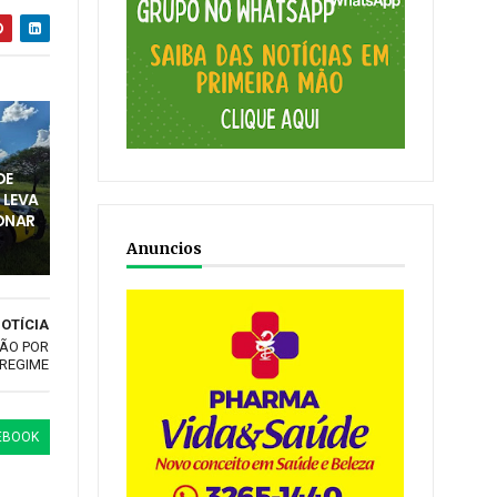
DE
 LEVA
ONAR
Anuncios
OTÍCIA
ÃO POR
REGIME
EBOOK