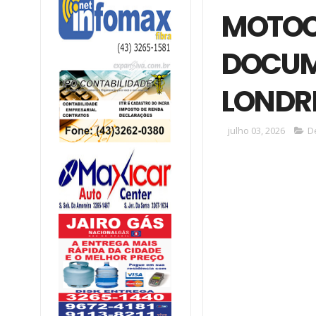
MOTOC
DOCUM
LONDR
julho 03, 2026
D