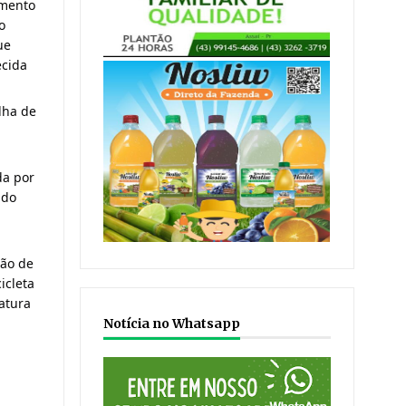
mento 
 
e 
cida 
ha de 
a por 
do 
ão de 
cleta 
tura 
Notícia no Whatsapp