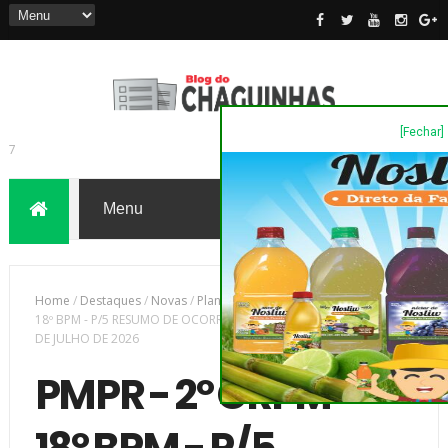
[Fechar]
7
Home
/
Destaques
/
Novas
/
Plantão de Polícia
/
PMPR - 2º CRPM -
18º BPM - P/5 RESUMO DE OCORRÊNCIAS ATENDIDAS 02 PARA 03
DE JULHO DE 2026
PMPR - 2º CRPM -
18º BPM - P/5