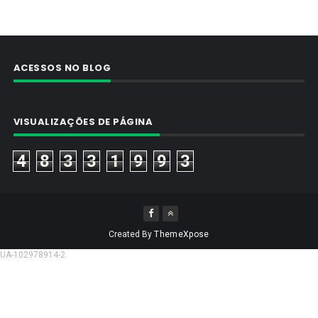
ACESSOS NO BLOG
VISUALIZAÇÕES DE PÁGINA
4
8
3
3
1
9
9
3
Created By
ThemeXpose
UA-102978914-2