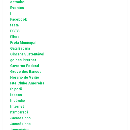
estradas
Eventos
f
Facebook
festa
FGTS
filhos
Frota Municipal
Gata Bacana
Gincana Sustentável
golpes internet
Governo Federal
Greve dos Bancos
Horário de Verão
Iate Clube Amoreira
Ibiporã
Idosos
Incêndio
Internet
Itambaracá
Jacarezinho
Jacarézinho
Jaguariaíva