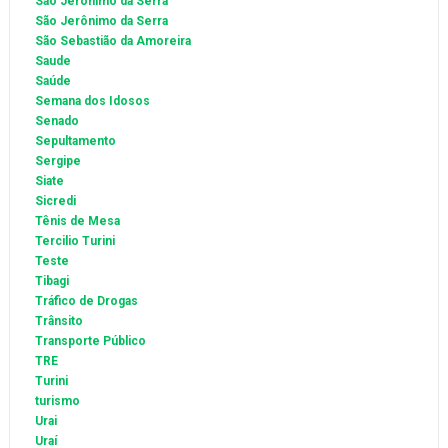
São Jeronimo da Serra
São Jerônimo da Serra
São Sebastião da Amoreira
Saude
Saúde
Semana dos Idosos
Senado
Sepultamento
Sergipe
Siate
Sicredi
Tênis de Mesa
Tercilio Turini
Teste
Tibagi
Tráfico de Drogas
Trânsito
Transporte Público
TRE
Turini
turismo
Urai
Uraí