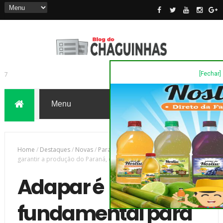
[Fechar]
7
Home
/
Destaques
/
Novas
/
Parana
/
Adapar é fundamental para
garantir a produção do Paraná, diz Romanelli
Adapar é
fundamental para