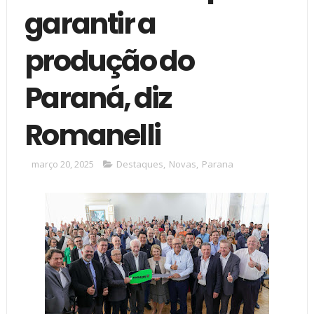
garantir a
produção do
Paraná, diz
Romanelli
março 20, 2025
Destaques
,
Novas
,
Parana