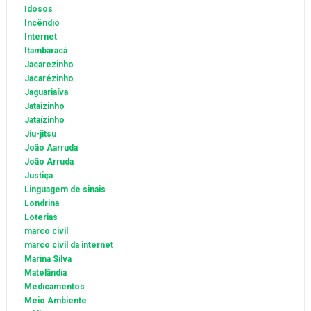
Idosos
Incêndio
Internet
Itambaracá
Jacarezinho
Jacarézinho
Jaguariaíva
Jataizinho
Jataízinho
Jiu-jitsu
João Aarruda
João Arruda
Justiça
Linguagem de sinais
Londrina
Loterias
marco civil
marco civil da internet
Marina Silva
Matelândia
Medicamentos
Meio Ambiente