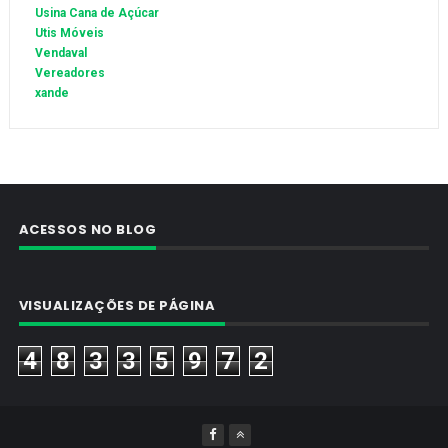
Usina Cana de Açúcar
Utis Móveis
Vendaval
Vereadores
xande
ACESSOS NO BLOG
VISUALIZAÇÕES DE PÁGINA
4
8
3
3
5
9
7
2