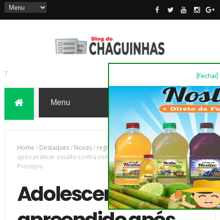
[Fechar]
7
Home
/
Destaques
/
Novas
/
região
/
Adolescente é apreendido
após praticar assalto contra comércio em bairro de Cornélio
Procópio
Adolescente é
apreendido após