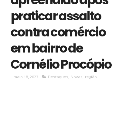
praticar assalto
contra comércio
em bairro de
Cornélio Procópio
maio 18, 2023
Destaques
,
Novas
,
região