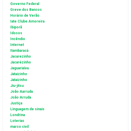
Governo Federal
Greve dos Bancos
Horário de Verão
Iate Clube Amoreira
Ibiporã
Idosos
Incêndio
Internet
Itambaracá
Jacarezinho
Jacarézinho
Jaguariaíva
Jataizinho
Jataízinho
Jiu-jitsu
João Aarruda
João Arruda
Justiça
Linguagem de sinais
Londrina
Loterias
marco civil