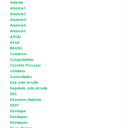
Aidente
Anuncie1
Anuncie2
Anuncie3
Anuncie4
Anuncios
ASSAI
Assaí
BRASIL
Comércio
Congonhinhas
Cornélio Procópio
cotidiano
Curiosidades
Dep João Arruda
Deputado João Arruda
DES
Desastres Naturais
DEST
Destaque
Destaques
Destaques.