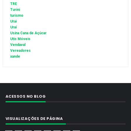
TRE
Turini
turismo
Urai
Uraí
Usina Cana de Açúcar
Utis Móveis
Vendaval
Vereadores
xande
ACESSOS NO BLOG
VISUALIZAÇÕES DE PÁGINA