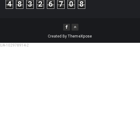
4
8
3
2
6
7
0
8
Created By
ThemeXpose
UA-102978914-2