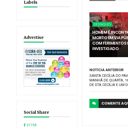
Labels
DESTAQUES
HOMEM É ENCONT
Advertise
MORTO EM VIA PÚ
COM FERIMENTOS E
INVESTIGADO
NOTÍCIA ANTERIOR
SANTA CECÍLIA DO PA
MANHÃ DE QUARTA, 16
DE STA CECÍLIA E UM
COMENTE
AQ
Social Share
31758