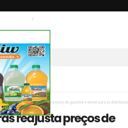
7
 O CHAGUINHAS
DE
ues
/
Novas
/
Petrobras reajusta preços de gasolina e diesel para as distribuid
as reajusta preços de