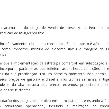
ão acumulada do preço de venda de diesel A da Petrobras p
redução de R$ 0,69 por litro.
lor efetivamente cobrado ao consumidor final no posto é afetado
s como impostos, mistura de biocombustíveis e margens de lu
venda.
er que a implementação da estratégia comercial, em substituição à p
, incorporou parâmetros que refletem as melhores condições de r
bras na sua precificação. Em um primeiro momento, isso permiti
seus preços de gasolina e diesel e, nas últimas semanas, mitig
idade e da alta abrupta dos preços externos, propiciando per
s aos seus clientes.
lidação dos preços de petróleo em outro patamar, e estando a Pe
 otimização operacional, incluindo a realização de impor