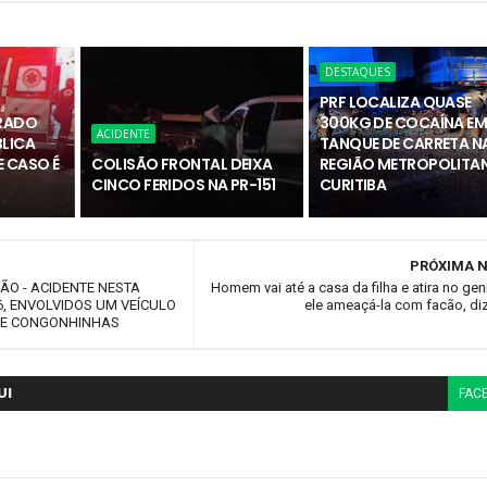
DESTAQUES
PRF LOCALIZA QUASE
RADO
300KG DE COCAÍNA E
ACIDENTE
BLICA
TANQUE DE CARRETA N
 CASO É
COLISÃO FRONTAL DEIXA
REGIÃO METROPOLITAN
CINCO FERIDOS NA PR-151
CURITIBA
PRÓXIMA N
VÃO - ACIDENTE NESTA
Homem vai até a casa da filha e atira no ge
, ENVOLVIDOS UM VEÍCULO
ele ameaçá-la com facão, diz
 DE CONGONHINHAS
UI
FAC