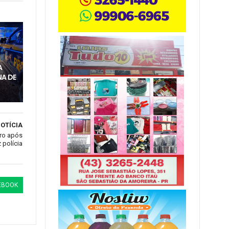
M
A
A DE
OTÍCIA
nro após
 polícia
EBOOK