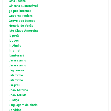
Gata Bacana
Gincana Sustentável
golpes internet
Governo Federal
Greve dos Bancos
Horário de Verão
Iate Clube Amoreira
Ibiporã
Idosos
Incêndio
Internet
Itambaracá
Jacarezinho
Jacarézinho
Jaguariaíva
Jataizinho
Jataízinho
Jiu-jitsu
João Aarruda
João Arruda
Justiça
Linguagem de sinais
Londrina