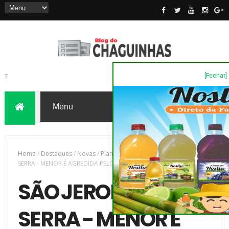
[Fechar]
7
Home
/
Destaques
/
Novas
/
Plantão Policia
/
SÃO JERONIMO DA
SERRA - MENOR É AGREDIDA PELO NAMORADO, ARMADO DE FACA
SÃO JERONIMO DA
SERRA - MENOR É