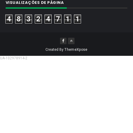
VISUALIZAÇÕES DE PÁGINA
4
8
3
2
4
7
1
1
Created By
ThemeXpose
UA-102978914-2