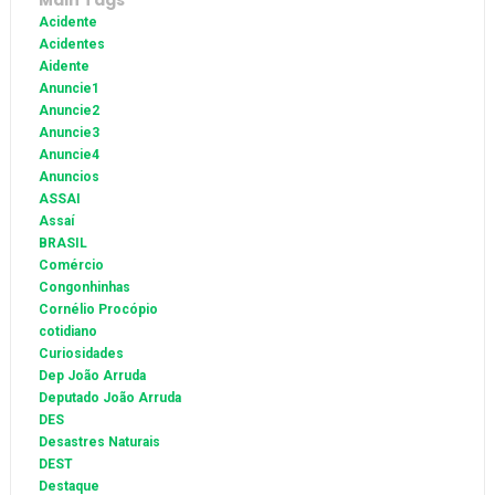
Main Tags
Acidente
Acidentes
Aidente
Anuncie1
Anuncie2
Anuncie3
Anuncie4
Anuncios
ASSAI
Assaí
BRASIL
Comércio
Congonhinhas
Cornélio Procópio
cotidiano
Curiosidades
Dep João Arruda
Deputado João Arruda
DES
Desastres Naturais
DEST
Destaque