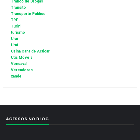
Tráfico de Drogas
Trânsito
Transporte Público
TRE
Turini
turismo
Urai
Uraí
Usina Cana de Açúcar
Utis Móveis
Vendaval
Vereadores
xande
ACESSOS NO BLOG