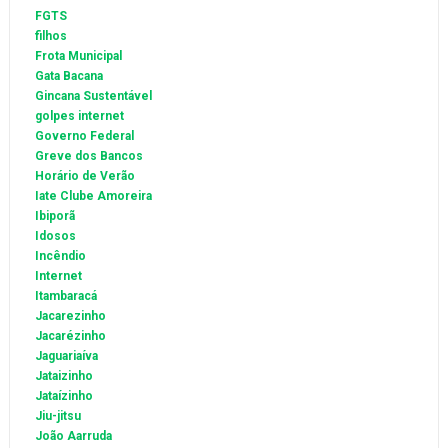
FGTS
filhos
Frota Municipal
Gata Bacana
Gincana Sustentável
golpes internet
Governo Federal
Greve dos Bancos
Horário de Verão
Iate Clube Amoreira
Ibiporã
Idosos
Incêndio
Internet
Itambaracá
Jacarezinho
Jacarézinho
Jaguariaíva
Jataizinho
Jataízinho
Jiu-jitsu
João Aarruda