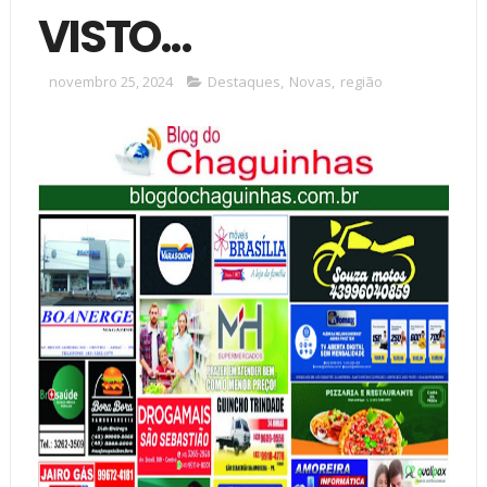
VISTO...
novembro 25, 2024
Destaques
,
Novas
,
região