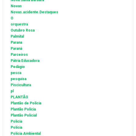
Nova Santa Bárbara
Novas
Novas.acidente.Destaques
O
orquestra
Outubro Rosa
Palmital
Parana
Paraná
Parceiros
Pátria Educadora
Pedágio
pesca
pesquisa
Piscicultura
pl
PLANTÃO
Plantão de Polícia
Plantão Policia
Plantão Policial
Policia
Polícia
Polícia Ambiental