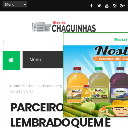
[Fechar]
7
Home
/
Destaques
/
Novas
/
região
/
PARCEIROS - SÓ É LEMBRADO
QUEM É VISTO...
PARCEIROS - SÓ É
LEMBRADO QUEM É