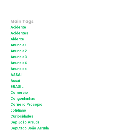
Main Tags
Acidente
Acidentes
Aidente
Anuncie1
Anuncie2
Anuncie3
Anuncie4
Anuncios
ASSAI
Assaí
BRASIL
Comércio
Congonhinhas
Cornélio Procópio
cotidiano
Curiosidades
Dep João Arruda
Deputado João Arruda