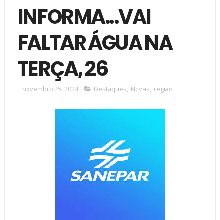
INFORMA...VAI
FALTAR ÁGUA NA
TERÇA, 26
novembro 25, 2024
Destaques
,
Novas
,
região