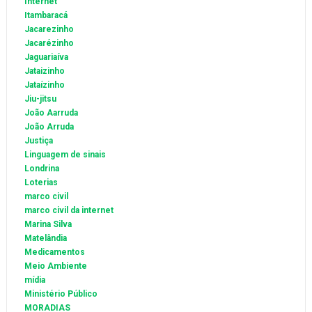
Internet
Itambaracá
Jacarezinho
Jacarézinho
Jaguariaíva
Jataizinho
Jataízinho
Jiu-jitsu
João Aarruda
João Arruda
Justiça
Linguagem de sinais
Londrina
Loterias
marco civil
marco civil da internet
Marina Silva
Matelândia
Medicamentos
Meio Ambiente
mídia
Ministério Público
MORADIAS