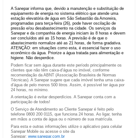
A Sanepar informa que, devido a
manutenção e substituição de
equipamento de energia no sistema elétrico que atende uma
estação elevatória de água em São Sebastião da Amoreira,
programadas para terça-feira (26),
pode haver
oscilação de
pressão e/ou desabastecimento
na cidade. Os serviços da
Sanepar e da companhia de energia iniciam às 8 horas e devem
ser concluídos até as 15 horas.
A previsão é de que
o
abastecimento
normalize até as
21
horas, de forma gradativa
.
ATENÇÃO: em situações como esta, é essencial fazer o uso
econômico da água. Priorize a água tratada para alimentação e
higiene. Não desperdice.
Podem ficar sem água durante este período principalmente os
clientes que não têm caixa-d’água no imóvel, conforme
recomendação da ABNT (Associação Brasileira de Normas
Técnicas). A Sanepar sugere que cada imóvel tenha uma caixa-
d’água de pelo menos 500 litros. Assim, é possível ter água por
24 horas, no mínimo.
A orientação é evitar desperdícios. A Sanepar conta com a
participação de todos!
O Serviço de Atendimento ao Cliente Sanepar é feito pelo
telefone 0800 200 0115, que funciona 24 horas. Ao ligar, tenha
em mãos a conta de água ou o número de sua matrícula.
Para esta e outras informações utilize o aplicativo para celular
Sanepar Mobile ou acesse o site da
Sanepar:
www.sanepar.com.br