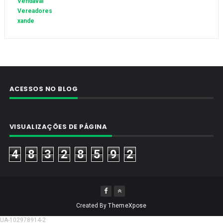
Vendaval
Vereadores
xande
ACESSOS NO BLOG
VISUALIZAÇÕES DE PÁGINA
4
8
3
2
8
5
9
2
Created By
ThemeXpose
UA-102978914-2