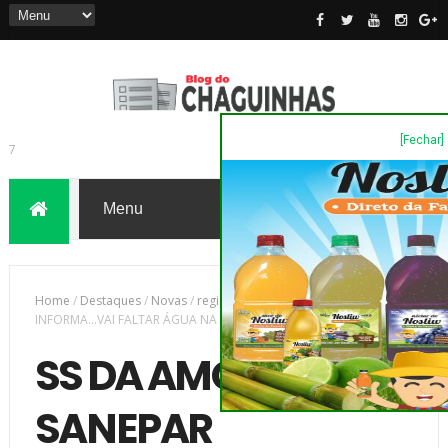
[Fechar]
7
Home
/
Destaques
/
Novas
/
região
/
SS DA AMOREIRA - SANEPAR
INFORMA...VAI FALTAR ÁGUA NA TERÇA, 26
SS DA AMOREIRA -
SANEPAR